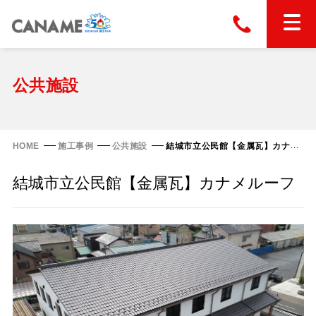
本社
028-663-6300
（受付時間 8:30〜17:30）
ホーム
公共施設
東京
03-6866-0091
（受付時間 8:30〜17:30）
金属屋根製品
HOME
施工事例
公共施設
結城市立公民館【金属瓦】カナメルーフ
縦葺き屋根
結城市立公民館【金属瓦】カナメルーフ
屋根の改修
スタンディングロック
横葺き屋根
富士ライン55
カナディー
施工事例
金属瓦
フリーハットⅡ型
タイマルーフ M型
カナメルーフ
FHR-2000
通気断熱工法
タイマルーフ F25
技術情報
洋瓦王(ヨウガオウ)
フラットライン
Vi65