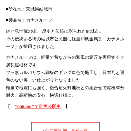
■所在地：茨城県結城市
■製品名：カナメルーフ
紬と見世蔵の街。 歴史と伝統に彩られた結城市。
その伝統ある街の結城市公民館に軽量和風金属瓦「カナメル
ーフ」が採用されました。
カナメルーフは、軽量で昔ながらの和風の意匠を再現する金
属瓦屋根材です。
フッ素ガルバリウム鋼板のギングロ色で施工し、日本瓦と遜
色のない美しい仕上がりとなりました。
軽量で地震にも強く、複合耐火野地板との組合せで屋根30分
耐火、高断熱の安心、快適仕様に。
【
Youtubeにて動画公開中
】
公共施設 施工事例一覧