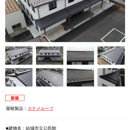
タイマルーフ T型
換気棟システム
エコウェーブ
Vi65 PLUS
カナメ一文字葺き
換気棟システム
ダウンロード
デザイン軒樋
Vi75・Vi125
カナメシャープ樋
Viカバー50
お問い合わせ
新築
屋根製品：
カナメルーフ
■建物名：結城市立公民館