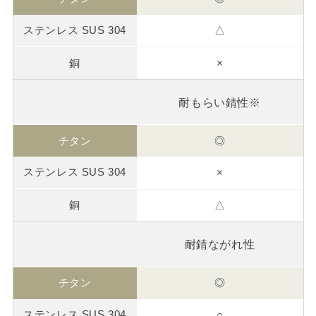
△
×
耐もらい錆性※
◎
×
△
耐錆ながれ性
◎
○