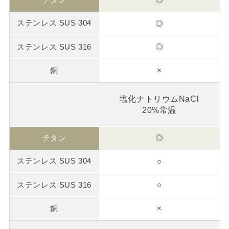
◎
◎
×
塩化ナトリウムNaCl
20%常温
◎
○
○
×