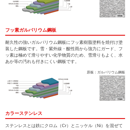
タイマルーフ T型
換気棟システム
エコウェーブ
Vi65 PLUS
カナメ一文字葺き
換気棟システム
ダウンロード
デザイン軒樋
Vi75・Vi125
フッ素ガルバリウム鋼板
カナメシャープ樋
Viカバー50
お問い合わせ
耐久性の強いガルバリウム鋼板にフッ素樹脂塗料を焼付け塗
装した鋼板です。雪・紫外線・酸性雨から強力にガード、フ
ッ素は極めて滑りやすい化学物質のため、雪滑りもよく、水
あか等の汚れも付きにくい鋼板です。
原板：ガルバリウム鋼板
カラーステンレス
ステンレスとは鉄にクロム（Cr）とニッケル（Ni）を混ぜて