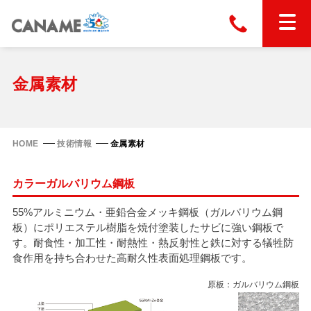
本社
028-663-6300
（受付時間 8:30〜17:30）
ホーム
金属素材
東京
03-6866-0091
（受付時間 8:30〜17:30）
金属屋根製品
HOME
技術情報
金属素材
縦葺き屋根
カラーガルバリウム鋼板
屋根の改修
スタンディングロック
横葺き屋根
55%アルミニウム・亜鉛合金メッキ鋼板（ガルバリウム鋼
富士ライン55
板）にポリエステル樹脂を焼付塗装したサビに強い鋼板で
カナディー
施工事例
す。耐食性・加工性・耐熱性・熱反射性と鉄に対する犠牲防
金属瓦
フリーハットⅡ型
食作用を持ち合わせた高耐久性表面処理鋼板です。
タイマルーフ M型
カナメルーフ
FHR-2000
通気断熱工法
原板：ガルバリウム鋼板
タイマルーフ F25
技術情報
洋瓦王(ヨウガオウ)
フラットライン
Vi65