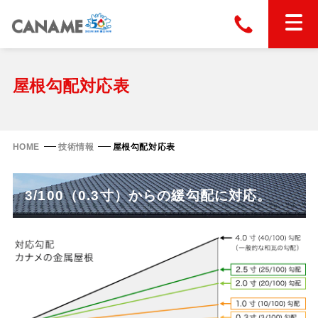
本社
028-663-6300
（受付時間 8:30〜17:30）
ホーム
屋根勾配対応表
東京
03-6866-0091
（受付時間 8:30〜17:30）
金属屋根製品
HOME
技術情報
屋根勾配対応表
縦葺き屋根
屋根の改修
3/100（0.3寸）からの緩勾配に対応。
スタンディングロック
横葺き屋根
富士ライン55
カナディー
施工事例
金属瓦
フリーハットⅡ型
タイマルーフ M型
カナメルーフ
FHR-2000
通気断熱工法
タイマルーフ F25
技術情報
洋瓦王(ヨウガオウ)
フラットライン
Vi65