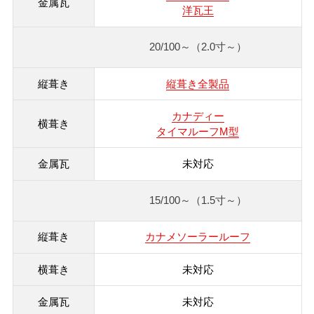
洋瓦王
20/100～
（2.0寸～）
縦葺き全製品
カナディー
タイマルーフM型
未対応
15/100～
（1.5寸～）
カナメソーラールーフ
未対応
未対応