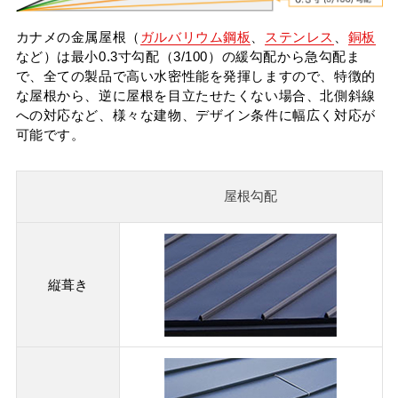
タイマルーフ T型
換気棟システム
エコウェーブ
Vi65 PLUS
カナメの金属屋根（
ガルバリウム鋼板
、
ステンレス
、
銅板
カナメ一文字葺き
換気棟システム
ダウンロード
など）は最小0.3寸勾配（3/100）の緩勾配から急勾配ま
デザイン軒樋
Vi75・Vi125
で、全ての製品で高い水密性能を発揮しますので、特徴的
カナメシャープ樋
な屋根から、逆に屋根を目立たせたくない場合、北側斜線
Viカバー50
への対応など、様々な建物、デザイン条件に幅広く対応が
お問い合わせ
可能です。
屋根勾配