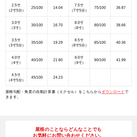
2.5寸
7.5寸
25/100
14.04
75/100
36.87
（2寸5分）
（7寸5分）
3.0寸
8.0寸
30/100
16.70
80/100
38.66
（3寸）
（8寸）
3.5寸
8.5寸
35/100
19.29
85/100
40.36
（3寸5分）
（8寸5分）
4.0寸
9.0寸
40/100
21.80
90/100
41.99
（4寸）
（9寸）
4.5寸
45/100
24.23
（4寸5分）
屋根勾配・角度の自動計算書（エクセル）をこちらから
ダウンロード
で
きます。
屋根のことならどんなことでも
お気軽にお問い合わせください。