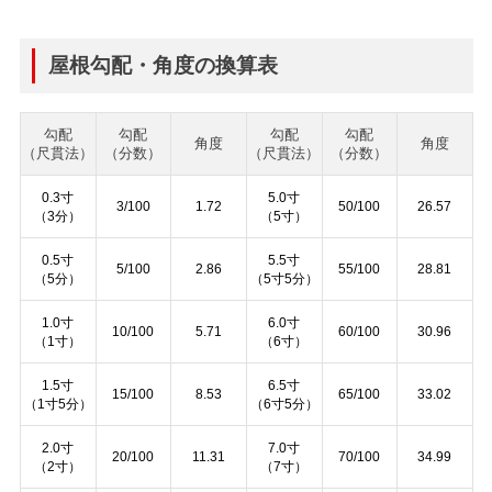
屋根勾配・角度の換算表
勾配
勾配
勾配
勾配
角度
角度
（尺貫法）
（分数）
（尺貫法）
（分数）
0.3寸
5.0寸
3/100
1.72
50/100
26.57
（3分）
（5寸）
0.5寸
5.5寸
5/100
2.86
55/100
28.81
（5分）
（5寸5分）
1.0寸
6.0寸
10/100
5.71
60/100
30.96
（1寸）
（6寸）
1.5寸
6.5寸
15/100
8.53
65/100
33.02
（1寸5分）
（6寸5分）
2.0寸
7.0寸
20/100
11.31
70/100
34.99
（2寸）
（7寸）