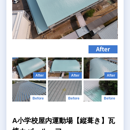
+
A小学校屋内運動場【縦葺き】瓦