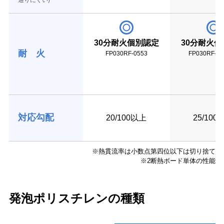
通りにくい)
30分耐火個別認定
30分耐火
耐 火
FP030RF-0553
FP030RF-19
対応勾配
20/100以上
25/100
※熱貫流率は小数点第四位以下は切り捨て
※2断熱ボード単体の性能
発泡ポリスチレンの種類