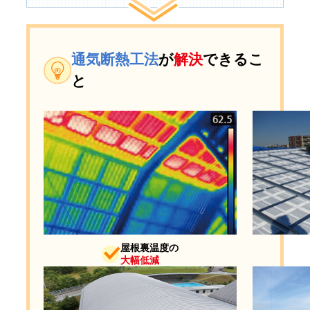
通気断熱工法
が
解決
できるこ
と
屋根裏温度の
大幅低減