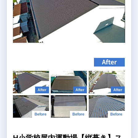
+
H小学校屋内運動場【縦葺き】ス