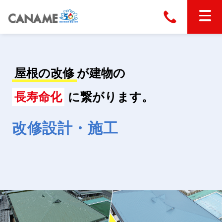
本社
028-663-6300
（受付時間 8:30〜17:30）
ホーム
屋根の改修
が建物の
東京
03-6866-0091
（受付時間 8:30〜17:30）
金属屋根製品
長寿命化
に繋がります。
縦葺き屋根
改修設計・施工
屋根の改修
スタンディングロック
横葺き屋根
富士ライン55
カナディー
施工事例
金属瓦
フリーハットⅡ型
タイマルーフ M型
カナメルーフ
FHR-2000
通気断熱工法
タイマルーフ F25
技術情報
洋瓦王(ヨウガオウ)
フラットライン
Vi65