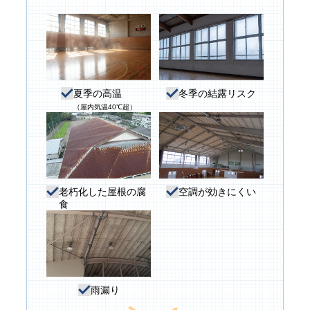
夏季の高温
冬季の結露リスク
（屋内気温40℃超）
老朽化した屋根の腐
空調が効きにくい
食
雨漏り