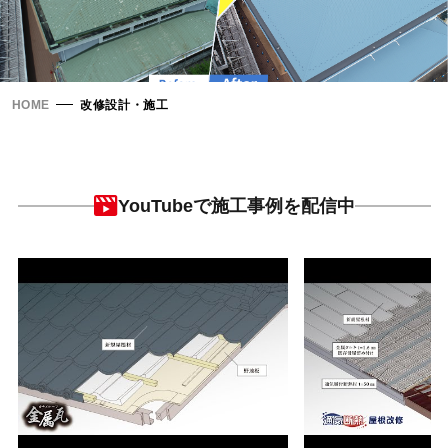
タイマルーフ T型
換気棟システム
エコウェーブ
Vi65 PLUS
カナメ一文字葺き
換気棟システム
ダウンロード
デザイン軒樋
Vi75・Vi125
カナメシャープ樋
HOME
改修設計・施工
Viカバー50
お問い合わせ
YouTubeで施工事例を配信中