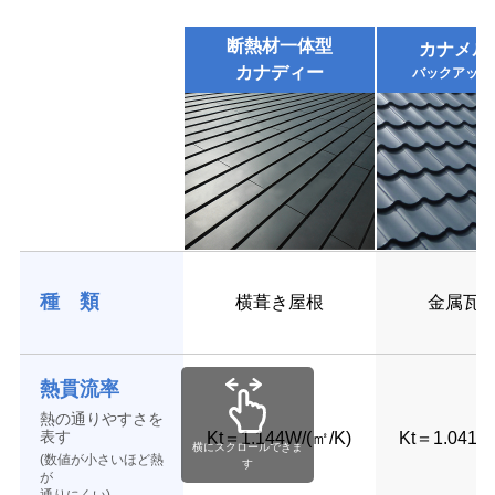
断熱材一体型
カナメル
カナディー
バックアップ
種 類
横葺き屋根
金属瓦
熱貫流率
熱の通りやすさを
表す
Kt＝1.144W/(㎡/K)
Kt＝1.041W
横にスクロールできま
(数値が小さいほど熱
す
が