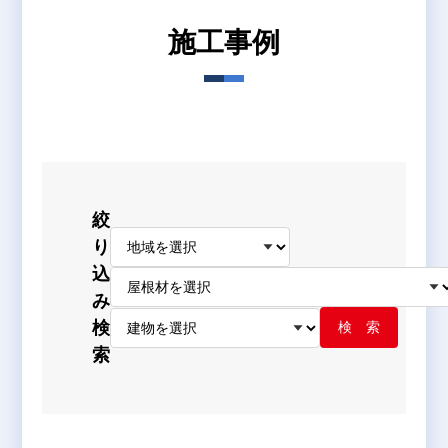
施工事例
絞
り
込
み
検
検 索
索