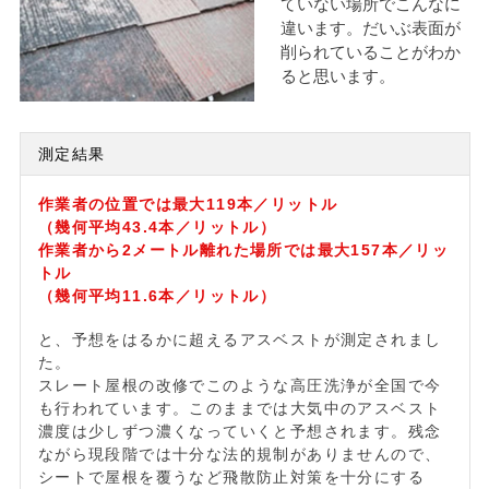
ていない場所でこんなに
違います。だいぶ表面が
削られていることがわか
ると思います。
測定結果
作業者の位置では最大119本／リットル
（幾何平均43.4本／リットル）
作業者から2メートル離れた場所では最大157本／リッ
トル
（幾何平均11.6本／リットル）
と、予想をはるかに超えるアスベストが測定されまし
た。
スレート屋根の改修でこのような高圧洗浄が全国で今
も行われています。このままでは大気中のアスベスト
濃度は少しずつ濃くなっていくと予想されます。残念
ながら現段階では十分な法的規制がありませんので、
シートで屋根を覆うなど飛散防止対策を十分にする