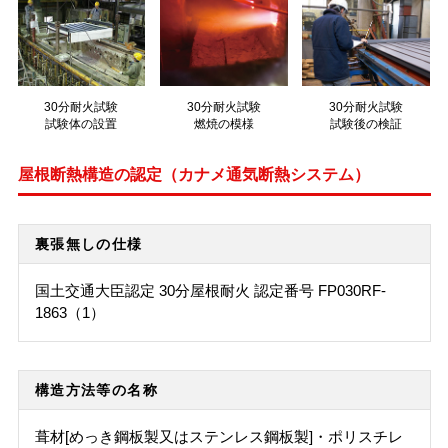
30分耐火試験
30分耐火試験
30分耐火試験
試験体の設置
燃焼の模様
試験後の検証
屋根断熱構造の認定（カナメ通気断熱システム）
裏張無しの仕様
国土交通大臣認定 30分屋根耐火 認定番号 FP030RF-
1863（1）
構造方法等の名称
葺材[めっき鋼板製又はステンレス鋼板製]・ポリスチレ