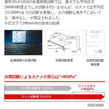
通常JIS A 1414の金属屋根試験では、最大でも平均圧力
タイマルーフ T型
換気棟システム
1600Pa程度までしか試験を行いませんが、カナメでは平均圧
エコウェーブ
Vi65 PLUS
カナメ一文字葺き
力2,500Paまでの試験を実施し、その過酷な条件下において
換気棟システム
ダウンロード
デザイン軒樋
も「漏水なし」が実証されました。
Vi75・Vi125
※圧力下で240mm/hの放水の結果
カナメシャープ樋
Viカバー50
お問い合わせ
金属屋根の水密試験
水密試験装置
品質性能試験
報告書
水密試験によるカナメの安心は"+900Pa"