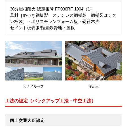
30分屋根耐火 認定番号 FP030RF-1904（1）
葺材［めっき鋼板製、ステンレス鋼板製、鋼板又はチタ
ン板製］・ポリスチレンフォーム板・硬質木片
セメント板表張/軽量鉄骨地下屋根
カナメルーフ
洋瓦王
工法の認定（バックアップ工法・中空工法）
国土交通大臣認定