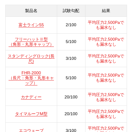
製品名
試験勾配
結果
平均圧力2,500Paで
富士ライン55
2/100
も漏水なし
フリーハットⅡ型
平均圧力2,500Paで
5/100
（角形・丸形キャップ）
も漏水なし
スタンディングロック(長
平均圧力2,500Paで
3/100
尺)
も漏水なし
FHR-2000
平均圧力2,500Paで
（長尺：角形・丸形キャ
5/100
も漏水なし
ップ）
平均圧力2,500Paで
カナディー
20/100
も漏水なし
平均圧力2,500Paで
タイマルーフM型
20/100
も漏水なし
平均圧力2,500Paで
エコウェーブ
3/100