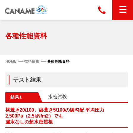
本社
028-663-6300
（受付時間 8:30〜17:30）
ホーム
各種性能資料
東京
03-6866-0091
（受付時間 8:30〜17:30）
金属屋根製品
HOME
技術情報
各種性能資料
縦葺き屋根
屋根の改修
テスト結果
スタンディングロック
横葺き屋根
富士ライン55
水密試験
結果
カナディー
施工事例
金属瓦
フリーハットⅡ型
横葺き20/100、縦葺き5/100の緩勾配 平均圧力
タイマルーフ M型
2,500Pa（2.5kN/m2）でも
カナメルーフ
FHR-2000
通気断熱工法
漏水なしの超水密屋根
タイマルーフ F25
技術情報
洋瓦王(ヨウガオウ)
フラットライン
Vi65