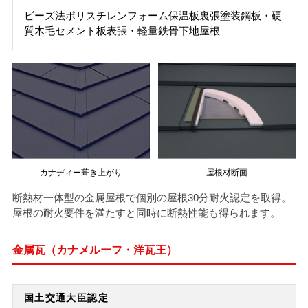
ビーズ法ポリスチレンフォーム保温板裏張塗装鋼板・硬
質木毛セメント板表張・軽量鉄骨下地屋根
カナディー葺き上がり
屋根材断面
断熱材一体型の金属屋根で個別の屋根30分耐火認定を取得。
屋根の耐火要件を満たすと同時に断熱性能も得られます。
金属瓦（カナメルーフ・洋瓦王）
国土交通大臣認定