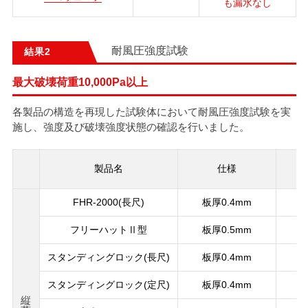
も漏水なし
耐風圧強度試験
結果
最大破壊荷重10,000Pa以上
各製品の構造を再現した試験体において耐風圧強度試験を実
施し、強度及び破壊強度状態の確認を行いました。
製品名
仕様
（
FHR-2000(長尺)
板厚0.4mm
フリーハットⅡ型
板厚0.5mm
スタンディングロック(長尺)
板厚0.4mm
スタンディングロック(定尺)
板厚0.4mm
縦