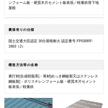
ンフォーム板・硬質木片セメント板表張／軽量鉄骨下地
屋根
裏張有りの仕様
国土交通大臣認定 30分屋根耐火 認定番号 FP030RF-
1863（2）
構造方法等の名称
裏打材[合成樹脂系]・葺材[めっき鋼板製又はステンレス
鋼板製]・ポリスチレンフォーム板・硬質木片セメント
板表張／軽量鉄