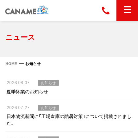
本社
028-663-6300
（受付時間 8:30〜17:30）
ホーム
ニュース
東京
03-6866-0091
（受付時間 8:30〜17:30）
金属屋根製品
HOME
お知らせ
縦葺き屋根
屋根の改修
2026.08.07
お知らせ
スタンディングロック
夏季休業のお知らせ
横葺き屋根
富士ライン55
カナディー
施工事例
2026.07.27
お知らせ
金属瓦
フリーハットⅡ型
日本物流新聞に｢工場倉庫の酷暑対策｣について掲載されまし
タイマルーフ M型
カナメルーフ
た。
FHR-2000
通気断熱工法
タイマルーフ F25
技術情報
洋瓦王(ヨウガオウ)
フラットライン
Vi65