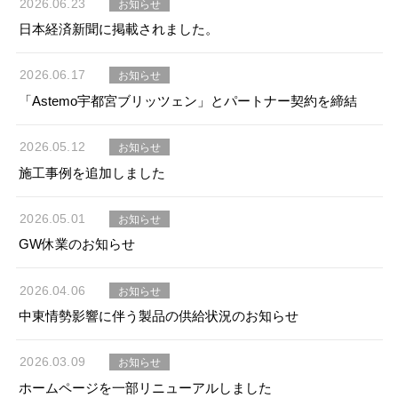
2026.06.23
お知らせ
タイマルーフ T型
換気棟システム
日本経済新聞に掲載されました。
エコウェーブ
Vi65 PLUS
カナメ一文字葺き
換気棟システム
ダウンロード
デザイン軒樋
Vi75・Vi125
2026.06.17
お知らせ
カナメシャープ樋
「Astemo宇都宮ブリッツェン」とパートナー契約を締結
Viカバー50
お問い合わせ
2026.05.12
お知らせ
施工事例を追加しました
2026.05.01
お知らせ
GW休業のお知らせ
2026.04.06
お知らせ
中東情勢影響に伴う製品の供給状況のお知らせ
2026.03.09
お知らせ
ホームページを一部リニューアルしました