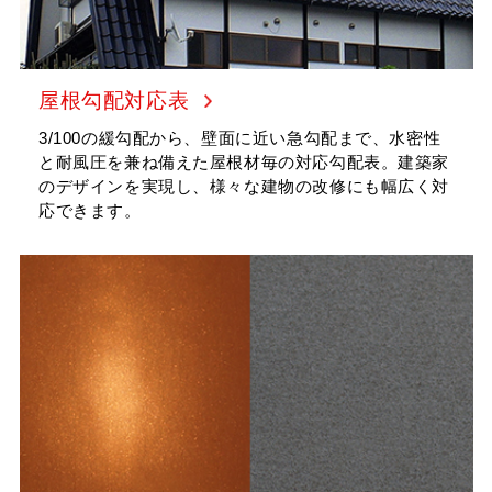
タイマルーフ T型
換気棟システム
エコウェーブ
Vi65 PLUS
カナメ一文字葺き
換気棟システム
ダウンロード
デザイン軒樋
Vi75・Vi125
屋根勾配対応表
カナメシャープ樋
Viカバー50
3/100の緩勾配から、壁面に近い急勾配まで、水密性
お問い合わせ
と耐風圧を兼ね備えた屋根材毎の対応勾配表。建築家
のデザインを実現し、様々な建物の改修にも幅広く対
応できます。