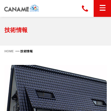
本社
028-663-6300
（受付時間 8:30〜17:30）
ホーム
技術情報
東京
03-6866-0091
（受付時間 8:30〜17:30）
金属屋根製品
HOME
技術情報
縦葺き屋根
屋根の改修
スタンディングロック
横葺き屋根
富士ライン55
カナディー
施工事例
金属瓦
フリーハットⅡ型
タイマルーフ M型
カナメルーフ
FHR-2000
通気断熱工法
タイマルーフ F25
技術情報
洋瓦王(ヨウガオウ)
フラットライン
Vi65