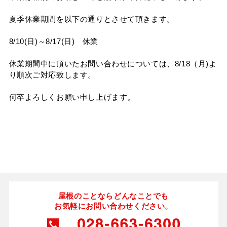
タイマルーフ T型
換気棟システム
エコウェーブ
夏季休業期間を以下の通りとさせて頂きます。
Vi65 PLUS
カナメ一文字葺き
換気棟システム
ダウンロード
デザイン軒樋
Vi75・Vi125
8/10(日)～8/17(日) 休業
カナメシャープ樋
Viカバー50
休業期間中に頂いたお問い合わせについては、8/18（月)よ
お問い合わせ
り順次ご対応致します。
何卒よろしくお願い申し上げます。
屋根のことならどんなことでも
お気軽にお問い合わせください。