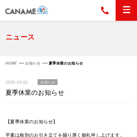
本社
028-663-6300
（受付時間 8:30〜17:30）
ホーム
ニュース
東京
03-6866-0091
（受付時間 8:30〜17:30）
金属屋根製品
HOME
お知らせ
夏季休業のお知らせ
縦葺き屋根
屋根の改修
2025.08.01
お知らせ
スタンディングロック
横葺き屋根
夏季休業のお知らせ
富士ライン55
カナディー
施工事例
金属瓦
フリーハットⅡ型
タイマルーフ M型
カナメルーフ
【夏季休業のお知らせ】
FHR-2000
通気断熱工法
タイマルーフ F25
技術情報
洋瓦王(ヨウガオウ)
平素は格別のお引き立てを賜り厚く御礼申し上げます。
フラットライン
Vi65