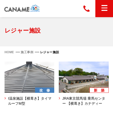
本社
028-663-6300
（受付時間 8:30〜17:30）
ホーム
レジャー施設
東京
03-6866-0091
（受付時間 8:30〜17:30）
金属屋根製品
HOME
施工事例
レジャー施設
縦葺き屋根
屋根の改修
スタンディングロック
横葺き屋根
富士ライン55
カナディー
施工事例
金属瓦
改 修
新 築
フリーハットⅡ型
タイマルーフ M型
I温泉施設【横葺き】タイマ
JRA東京競馬場 乗馬センタ
カナメルーフ
FHR-2000
通気断熱工法
ルーフM型
ー 【横葺き】カナディー
タイマルーフ F25
技術情報
洋瓦王(ヨウガオウ)
フラットライン
Vi65