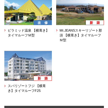
改 修
新 築
ピラミッド温泉 【横葺き】
Mt.JEANSスキーリゾート那
タイマルーフＭ型
須 【横葺き】タイマルーフ
Ｍ型
新 築
スパリゾートフジ 【横葺
き】タイマルーフF25