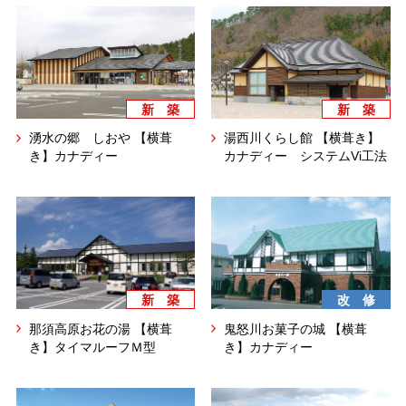
タイマルーフ T型
換気棟システム
エコウェーブ
Vi65 PLUS
カナメ一文字葺き
換気棟システム
ダウンロード
デザイン軒樋
Vi75・Vi125
カナメシャープ樋
Viカバー50
新 築
新 築
お問い合わせ
湧水の郷 しおや 【横葺
湯西川くらし館 【横葺き】
き】カナディー
カナディー システムVi工法
新 築
改 修
那須高原お花の湯 【横葺
鬼怒川お菓子の城 【横葺
き】タイマルーフＭ型
き】カナディー