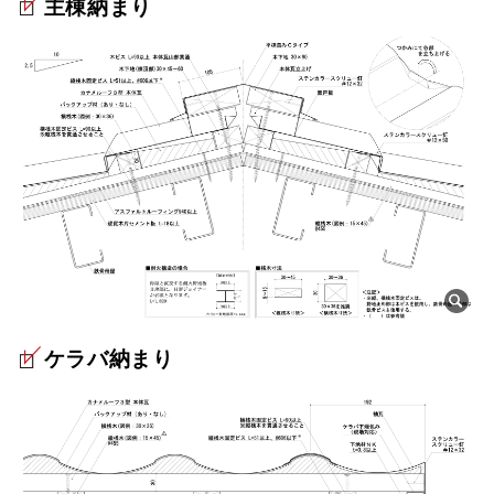
主棟納まり
ケラバ納まり