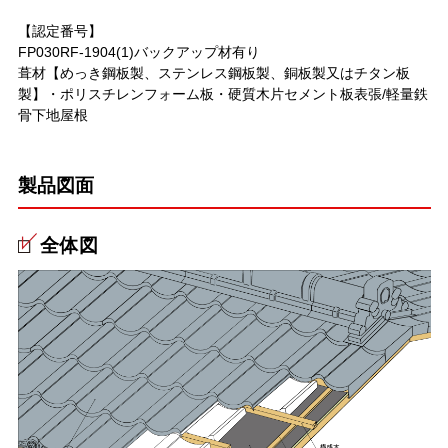
【認定番号】
FP030RF-1904(1)バックアップ材有り
葺材【めっき鋼板製、ステンレス鋼板製、銅板製又はチタン板
製】・ポリスチレンフォーム板・硬質木片セメント板表張/軽量鉄
骨下地屋根
製品図面
全体図