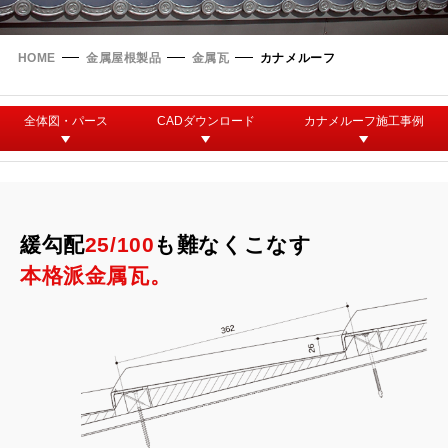
タイマルーフ T型
換気棟システム
エコウェーブ
Vi65 PLUS
カナメ一文字葺き
換気棟システム
ダウンロード
HOME
金属屋根製品
金属瓦
カナメルーフ
デザイン軒樋
Vi75・Vi125
カナメシャープ樋
Viカバー50
全体図・パース
CADダウンロード
カナメルーフ施工事例
お問い合わせ
緩勾配
25/100
も難なくこなす
本格派金属瓦。