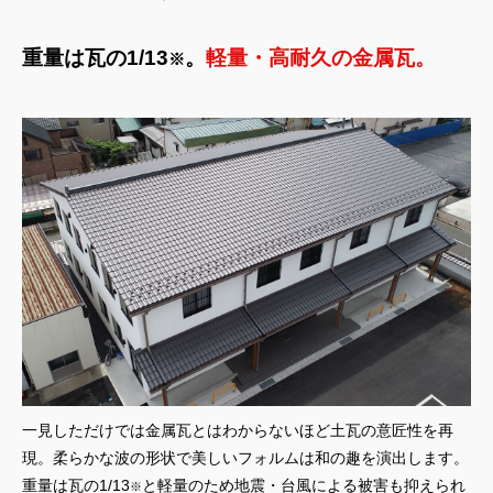
重量は瓦の1/13
。
軽量・高耐久の金属瓦。
※
一見しただけでは金属瓦とはわからないほど土瓦の意匠性を再
現。柔らかな波の形状で美しいフォルムは和の趣を演出します。
重量は瓦の1/13
と軽量のため地震・台風による被害も抑えられ
※