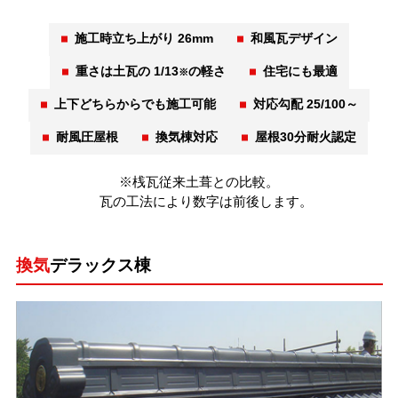
施工時立ち上がり 26mm
和風瓦デザイン
重さは土瓦の 1/13
の軽さ
住宅にも最適
※
上下どちらからでも施工可能
対応勾配 25/100～
耐風圧屋根
換気棟対応
屋根30分耐火認定
※桟瓦従来土葺との比較。
瓦の工法により数字は前後します。
換気
デラックス棟