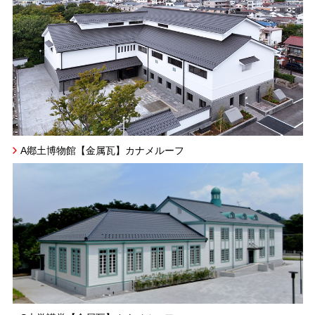
A鄕土博物館【金属瓦】カナメルーフ