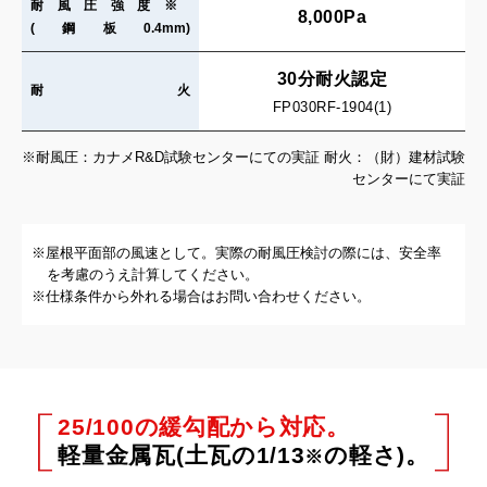
耐風圧強度※
8,000Pa
(鋼板0.4mm)
30分耐火認定
耐火
FP030RF-1904(1)
※耐風圧：カナメR&D試験センターにての実証 耐火：（財）建材試験
センターにて実証
※屋根平面部の風速として。実際の耐風圧検討の際には、安全率
を考慮のうえ計算してください。
※仕様条件から外れる場合はお問い合わせください。
25/100の緩勾配から対応。
軽量金属瓦(土瓦の1/13
の軽さ)。
※