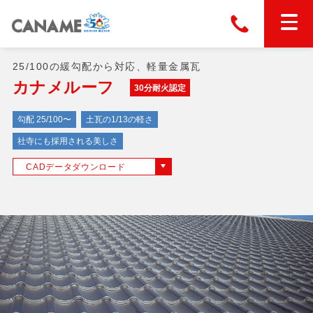
25/100の緩勾配から対応、軽量金属瓦
本社
028-663-6300
（受付時間 8:30〜17:30）
ホーム
カナメルーフ
30分耐火認定
勾配 25/100〜
土瓦の1/13の軽さ
東京
03-6866-0091
（受付時間 8:30〜17:30）
金属屋根製品
社寺にも採用される美しさ
CADデータダウンロード
縦葺き屋根
屋根の改修
スタンディングロック
横葺き屋根
富士ライン55
カナディー
施工事例
金属瓦
フリーハットⅡ型
タイマルーフ M型
カナメルーフ
FHR-2000
通気断熱工法
タイマルーフ F25
技術情報
洋瓦王(ヨウガオウ)
フラットライン
Vi65