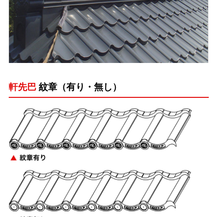
軒先巴
紋章（有り・無し）