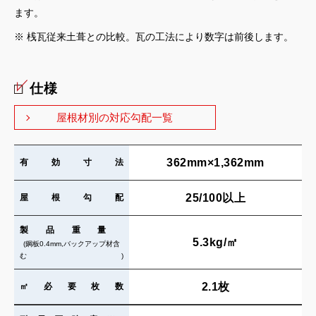
ます。
※ 桟瓦従来土葺との比較。瓦の工法により数字は前後します。
仕様
屋根材別の対応勾配一覧
362mm×1,362mm
有効寸法
25/100以上
屋根勾配
製品重量
5.3kg/㎡
(鋼板0.4mm,バックアップ材含
む)
2.1枚
㎡必要枚数