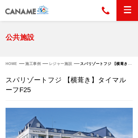
本社
028-663-6300
（受付時間 8:30〜17:30）
ホーム
公共施設
東京
03-6866-0091
（受付時間 8:30〜17:30）
金属屋根製品
HOME
施工事例
レジャー施設
スパリゾートフジ 【横葺き】タイマルーフF25
縦葺き屋根
スパリゾートフジ 【横葺き】タイマル
屋根の改修
スタンディングロック
ーフF25
横葺き屋根
富士ライン55
カナディー
施工事例
金属瓦
フリーハットⅡ型
タイマルーフ M型
カナメルーフ
FHR-2000
通気断熱工法
タイマルーフ F25
技術情報
洋瓦王(ヨウガオウ)
フラットライン
Vi65