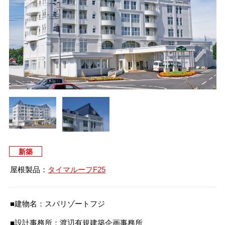
タイマルーフ T型
換気棟システム
エコウェーブ
Vi65 PLUS
カナメ一文字葺き
換気棟システム
ダウンロード
デザイン軒樋
Vi75・Vi125
カナメシャープ樋
Viカバー50
お問い合わせ
新築
屋根製品：
タイマルーフF25
■建物名：スパリゾートフジ
■設計事務所：渡辺有規建築企画事務所