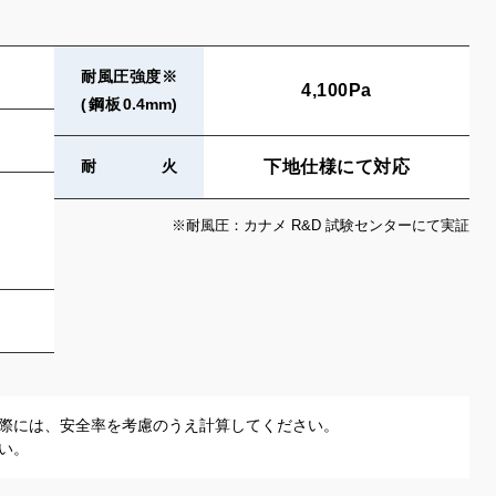
耐風圧強度※
4,100Pa
(鋼板0.4mm)
下地仕様にて対応
耐火
※耐風圧：カナメ R&D 試験センターにて実証
際には、安全率を考慮のうえ計算してください。
い。