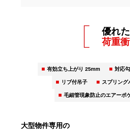
優れ
荷重衝
有効立ち上がり 25mm
対応勾配
リブ付吊子
スプリング
毛細管現象防止のエアーポ
大型物件専用の