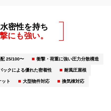
た水密性を持ち
撃にも強い。
 25/100〜
衝撃・荷重に強い圧力分散構造
バックによる優れた密着性
耐風圧屋根
ケット
大型物件対応
換気棟対応