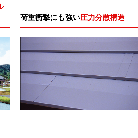
ル
荷重衝撃にも強い
圧力分散構造