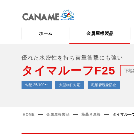
ホーム
金属屋根製品
優れた水密性を持ち荷重衝撃にも強い
タイマルーフF25
下地
勾配 25/100〜
大型物件対応
毛細管現象防止
HOME
金属屋根製品
横葺き屋根
タイマルーフ