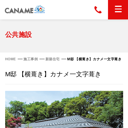
本社
028-663-6300
（受付時間 8:30〜17:30）
ホーム
公共施設
東京
03-6866-0091
（受付時間 8:30〜17:30）
金属屋根製品
HOME
施工事例
新築住宅
M邸 【横葺き】カナメ一文字葺き
縦葺き屋根
M邸 【横葺き】カナメ一文字葺き
屋根の改修
スタンディングロック
横葺き屋根
富士ライン55
カナディー
施工事例
金属瓦
フリーハットⅡ型
タイマルーフ M型
カナメルーフ
FHR-2000
通気断熱工法
タイマルーフ F25
技術情報
洋瓦王(ヨウガオウ)
フラットライン
Vi65