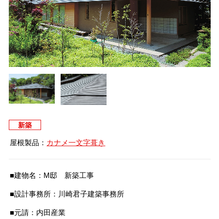
タイマルーフ T型
換気棟システム
エコウェーブ
Vi65 PLUS
カナメ一文字葺き
換気棟システム
ダウンロード
デザイン軒樋
Vi75・Vi125
カナメシャープ樋
Viカバー50
お問い合わせ
新築
屋根製品：
カナメ一文字葺き
■建物名：M邸 新築工事
■設計事務所：川崎君子建築事務所
■元請：内田産業