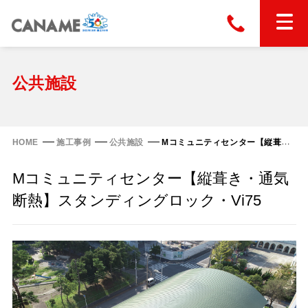
本社
028-663-6300
（受付時間 8:30〜17:30）
ホーム
公共施設
東京
03-6866-0091
（受付時間 8:30〜17:30）
金属屋根製品
HOME
施工事例
公共施設
Mコミュニティセンター【縦葺き・通気断熱】スタンディングロック・Vi75
縦葺き屋根
Mコミュニティセンター【縦葺き・通気
屋根の改修
スタンディングロック
断熱】スタンディングロック・Vi75
横葺き屋根
富士ライン55
カナディー
施工事例
金属瓦
フリーハットⅡ型
タイマルーフ M型
カナメルーフ
FHR-2000
通気断熱工法
タイマルーフ F25
技術情報
洋瓦王(ヨウガオウ)
フラットライン
Vi65