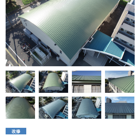
タイマルーフ T型
換気棟システム
エコウェーブ
Vi65 PLUS
カナメ一文字葺き
換気棟システム
ダウンロード
デザイン軒樋
Vi75・Vi125
カナメシャープ樋
Viカバー50
お問い合わせ
改修