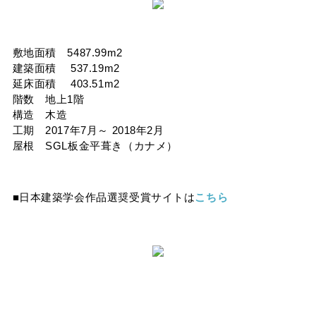
タイマルーフ T型
換気棟システム
エコウェーブ
Vi65 PLUS
カナメ一文字葺き
換気棟システム
ダウンロード
デザイン軒樋
敷地面積 5487.99m2
Vi75・Vi125
建築面積 537.19m2
カナメシャープ樋
Viカバー50
延床面積 403.51m2
お問い合わせ
階数 地上1階
構造 木造
工期 2017年7月～ 2018年2月
屋根 SGL板金平葺き（カナメ）
■日本建築学会作品選奨受賞サイトは
こちら