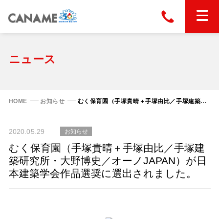
本社
028-663-6300
（受付時間 8:30〜17:30）
ホーム
ニュース
東京
03-6866-0091
（受付時間 8:30〜17:30）
金属屋根製品
HOME
お知らせ
むく保育園（手塚貴晴＋手塚由比／手塚建築研究所・大野博史／オーノJAPAN）が日本建築学会作品選奨に選出されました。
縦葺き屋根
屋根の改修
2020.05.29
お知らせ
スタンディングロック
横葺き屋根
むく保育園（手塚貴晴＋手塚由比／手塚建
富士ライン55
築研究所・大野博史／オーノJAPAN）が日
カナディー
施工事例
本建築学会作品選奨に選出されました。
金属瓦
フリーハットⅡ型
タイマルーフ M型
カナメルーフ
FHR-2000
通気断熱工法
タイマルーフ F25
技術情報
洋瓦王(ヨウガオウ)
フラットライン
Vi65