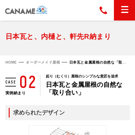
本社
028-663-6300
（受付時間 8:30〜17:30）
ホーム
日本瓦と、内樋と、軒先R納まり
東京
03-6866-0091
（受付時間 8:30〜17:30）
金属屋根製品
HOME
オーダーメイド屋根
日本瓦と金属屋根の自然な「取り合い」
縦葺き屋根
02
起り（むくり）屋根のシンプルな意匠を追求
屋根の改修
CASE
日本瓦と金属屋根の自然な
スタンディングロック
横葺き屋根
「取り合い」
実例納まり
富士ライン55
カナディー
施工事例
金属瓦
フリーハットⅡ型
求められたデザイン
タイマルーフ M型
カナメルーフ
FHR-2000
通気断熱工法
タイマルーフ F25
技術情報
洋瓦王(ヨウガオウ)
フラットライン
Vi65