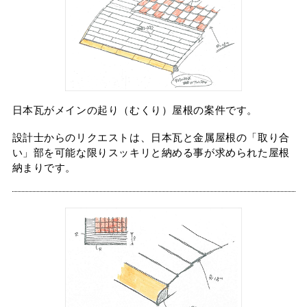
タイマルーフ T型
換気棟システム
エコウェーブ
Vi65 PLUS
カナメ一文字葺き
換気棟システム
ダウンロード
デザイン軒樋
Vi75・Vi125
カナメシャープ樋
Viカバー50
お問い合わせ
日本瓦がメインの起り（むくり）屋根の案件です。
設計士からのリクエストは、日本瓦と金属屋根の「取り合
い」部を
可能な限りスッキリと納める事が求められた屋根
納まりです。