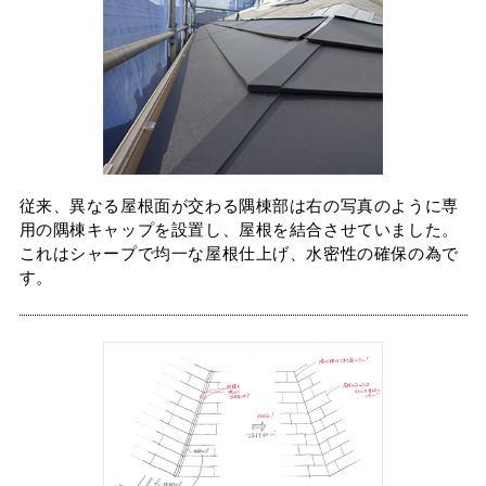
タイマルーフ T型
換気棟システム
エコウェーブ
Vi65 PLUS
カナメ一文字葺き
換気棟システム
ダウンロード
デザイン軒樋
Vi75・Vi125
カナメシャープ樋
Viカバー50
お問い合わせ
従来、異なる屋根面が交わる隅棟部は右の写真のように専
用の隅棟キャップを設置し、屋根を結合させていました。
これはシャープで均一な屋根仕上げ、水密性の確保の為で
す。