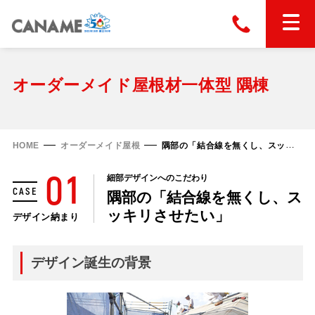
本社
028-663-6300
（受付時間 8:30〜17:30）
ホーム
オーダーメイド屋根材一体型 隅棟
東京
03-6866-0091
（受付時間 8:30〜17:30）
金属屋根製品
HOME
オーダーメイド屋根
隅部の「結合線を無くし、スッキリさせたい」
縦葺き屋根
01
細部デザインへのこだわり
屋根の改修
CASE
隅部の「結合線を無くし、ス
スタンディングロック
横葺き屋根
ッキリさせたい」
デザイン納まり
富士ライン55
カナディー
施工事例
金属瓦
フリーハットⅡ型
デザイン誕生の背景
タイマルーフ M型
カナメルーフ
FHR-2000
通気断熱工法
タイマルーフ F25
技術情報
洋瓦王(ヨウガオウ)
フラットライン
Vi65