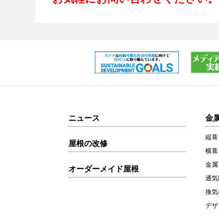
ニュース
金
縦葺
屋根の改修
横葺
金属
オーダーメイド屋根
通気
換気
デザ