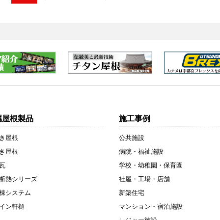
属屋根製品
施工事例
き屋根
公共施設
き屋根
病院・福祉施設
瓦
学校・幼稚園・保育園
断熱シリーズ
社屋・工場・店舗
棟システム
新築住宅
イン軒樋
マンション・宿泊施設