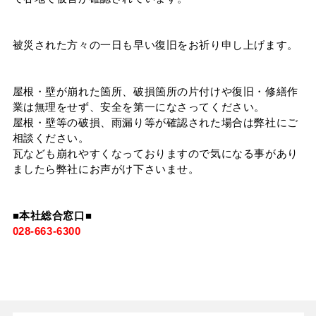
タイマルーフ T型
換気棟システム
エコウェーブ
Vi65 PLUS
カナメ一文字葺き
換気棟システム
ダウンロード
被災された方々の一日も早い復旧をお祈り申し上げます。
デザイン軒樋
Vi75・Vi125
カナメシャープ樋
Viカバー50
屋根・壁が崩れた箇所、破損箇所の片付けや復旧・修繕作
お問い合わせ
業は無理をせず、安全を第一になさってください。
屋根・壁等の破損、雨漏り等が確認された場合は弊社にご
相談ください。
瓦なども崩れやすくなっておりますので気になる事があり
ましたら弊社にお声がけ下さいませ。
■本社総合窓口■
028-663-6300