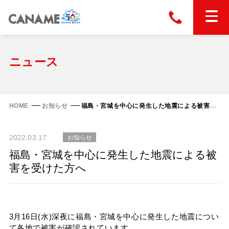
本社
028-663-6300
（受付時間 8:30〜17:30）
ホーム
ニュース
東京
03-6866-0091
（受付時間 8:30〜17:30）
金属屋根製品
HOME
お知らせ
福島・宮城を中心に発生した地震による被害を受けた方へ
縦葺き屋根
屋根の改修
2022.03.17
お知らせ
スタンディングロック
横葺き屋根
福島・宮城を中心に発生した地震による被
富士ライン55
害を受けた方へ
カナディー
施工事例
金属瓦
フリーハットⅡ型
タイマルーフ M型
カナメルーフ
FHR-2000
通気断熱工法
タイマルーフ F25
技術情報
3月16日(水)深夜に福島・宮城を中心に発生した地震につい
洋瓦王(ヨウガオウ)
フラットライン
て各地で被害が確認されています。
Vi65