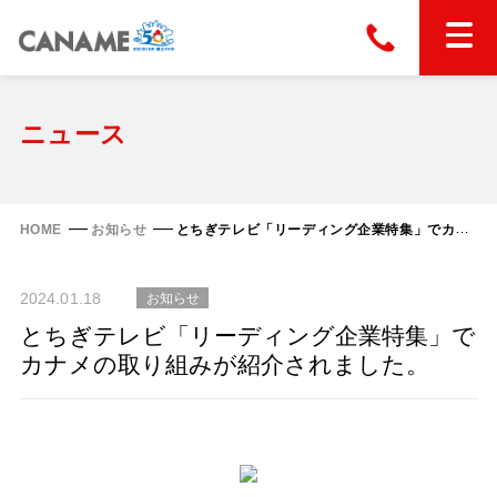
本社
028-663-6300
（受付時間 8:30〜17:30）
ホーム
ニュース
東京
03-6866-0091
（受付時間 8:30〜17:30）
金属屋根製品
HOME
お知らせ
とちぎテレビ「リーディング企業特集」でカナメの取り組みが紹介されました。
縦葺き屋根
屋根の改修
2024.01.18
お知らせ
スタンディングロック
横葺き屋根
とちぎテレビ「リーディング企業特集」で
富士ライン55
カナメの取り組みが紹介されました。
カナディー
施工事例
金属瓦
フリーハットⅡ型
タイマルーフ M型
カナメルーフ
FHR-2000
通気断熱工法
タイマルーフ F25
技術情報
洋瓦王(ヨウガオウ)
フラットライン
Vi65