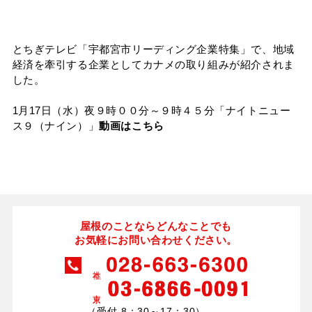
タイマルーフ T型
換気棟システム
エコウェーブ
Vi65 PLUS
カナメ一文字葺き
換気棟システム
ダウンロード
デザイン軒樋
とちぎテレビ「宇都宮市リーディング企業特集」で、地域
Vi75・Vi125
経済を牽引する企業としてカナメの取り組みが紹介されま
カナメシャープ樋
した。
Viカバー50
お問い合わせ
1月17日（水）夜９時００分～９時４５分「ナイトニュー
ス９（ナイン）」
動画はこちら
屋根のことならどんなことでも
お気軽にお問い合わせください。
（受付 8：30～17：30）