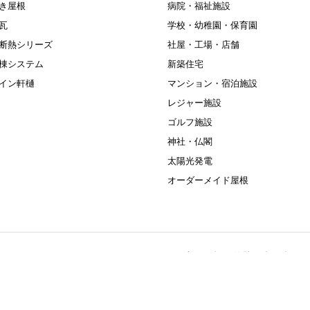
き屋根
病院・福祉施設
瓦
学校・幼稚園・保育園
断熱シリーズ
社屋・工場・店舗
棟システム
新築住宅
イン軒樋
マンション・宿泊施設
レジャー施設
ゴルフ施設
神社・仏閣
太陽光発電
オーダーメイド屋根
住宅（屋根・外壁・太陽光）リ
宮市平出工業団地38-52