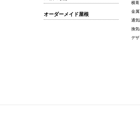
横葺
金属
オーダーメイド屋根
通気
換気
デザ
〒321-0905 栃木県宇都
TEL.028-663-6300
株式会社カナメ