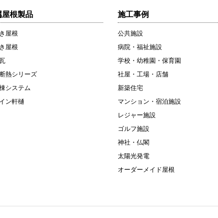
属屋根製品
施工事例
き屋根
公共施設
き屋根
病院・福祉施設
瓦
学校・幼稚園・保育園
断熱シリーズ
社屋・工場・店舗
棟システム
新築住宅
イン軒樋
マンション・宿泊施設
レジャー施設
ゴルフ施設
神社・仏閣
太陽光発電
オーダーメイド屋根