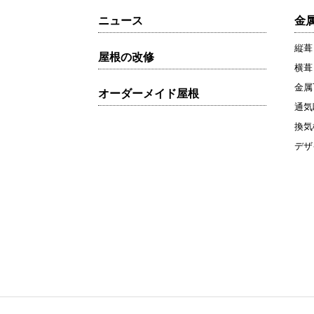
ニュース
金
縦葺
屋根の改修
横葺
金属
オーダーメイド屋根
通気
換気
デザ