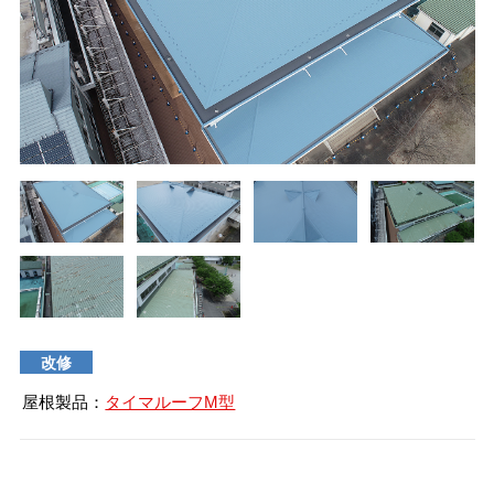
タイマルーフ T型
換気棟システム
エコウェーブ
Vi65 PLUS
カナメ一文字葺き
換気棟システム
ダウンロード
デザイン軒樋
Vi75・Vi125
カナメシャープ樋
Viカバー50
お問い合わせ
改修
屋根製品：
タイマルーフM型