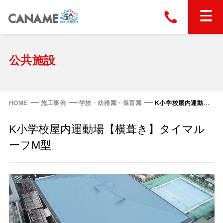
本社
028-663-6300
（受付時間 8:30〜17:30）
ホーム
公共施設
東京
03-6866-0091
（受付時間 8:30〜17:30）
金属屋根製品
HOME
施工事例
学校・幼稚園・保育園
K小学校屋内運動場【横葺き】タイマルーフM型
縦葺き屋根
K小学校屋内運動場【横葺き】タイマル
屋根の改修
スタンディングロック
ーフM型
横葺き屋根
富士ライン55
カナディー
施工事例
金属瓦
フリーハットⅡ型
タイマルーフ M型
カナメルーフ
FHR-2000
通気断熱工法
タイマルーフ F25
技術情報
洋瓦王(ヨウガオウ)
フラットライン
Vi65