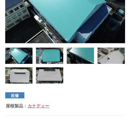
タイマルーフ T型
換気棟システム
エコウェーブ
Vi65 PLUS
カナメ一文字葺き
換気棟システム
ダウンロード
デザイン軒樋
Vi75・Vi125
カナメシャープ樋
Viカバー50
お問い合わせ
改修
屋根製品：
カナディー