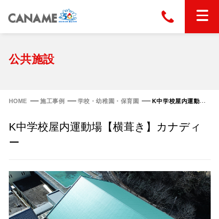
本社
028-663-6300
（受付時間 8:30〜17:30）
ホーム
公共施設
東京
03-6866-0091
（受付時間 8:30〜17:30）
金属屋根製品
HOME
施工事例
学校・幼稚園・保育園
K中学校屋内運動場【横葺き】カナディー
縦葺き屋根
K中学校屋内運動場【横葺き】カナディ
屋根の改修
スタンディングロック
ー
横葺き屋根
富士ライン55
カナディー
施工事例
金属瓦
フリーハットⅡ型
タイマルーフ M型
カナメルーフ
FHR-2000
通気断熱工法
タイマルーフ F25
技術情報
洋瓦王(ヨウガオウ)
フラットライン
Vi65