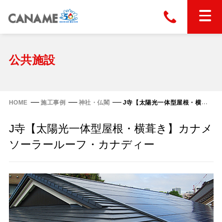
本社
028-663-6300
（受付時間 8:30〜17:30）
ホーム
公共施設
東京
03-6866-0091
（受付時間 8:30〜17:30）
金属屋根製品
HOME
施工事例
神社・仏閣
J寺【太陽光一体型屋根・横葺き】カナメソーラールーフ・カナディー
縦葺き屋根
J寺【太陽光一体型屋根・横葺き】カナメ
屋根の改修
スタンディングロック
ソーラールーフ・カナディー
横葺き屋根
富士ライン55
カナディー
施工事例
金属瓦
フリーハットⅡ型
タイマルーフ M型
カナメルーフ
FHR-2000
通気断熱工法
タイマルーフ F25
技術情報
洋瓦王(ヨウガオウ)
フラットライン
Vi65