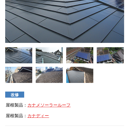
タイマルーフ T型
換気棟システム
エコウェーブ
Vi65 PLUS
カナメ一文字葺き
換気棟システム
ダウンロード
デザイン軒樋
Vi75・Vi125
カナメシャープ樋
Viカバー50
お問い合わせ
改修
屋根製品：
カナメソーラールーフ
屋根製品：
カナディー