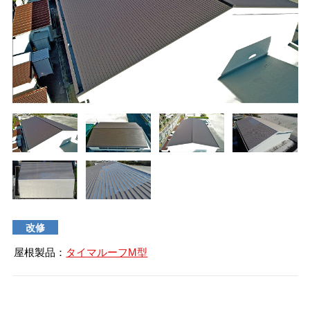
タイマルーフ T型
換気棟システム
エコウェーブ
Vi65 PLUS
カナメ一文字葺き
換気棟システム
ダウンロード
デザイン軒樋
Vi75・Vi125
カナメシャープ樋
Viカバー50
お問い合わせ
改修
屋根製品：
タイマルーフM型