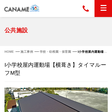
本社
028-663-6300
（受付時間 8:30〜17:30）
ホーム
公共施設
東京
03-6866-0091
（受付時間 8:30〜17:30）
金属屋根製品
HOME
施工事例
学校・幼稚園・保育園
I小学校屋内運動場【横葺き】タイマルーフM型
縦葺き屋根
I小学校屋内運動場【横葺き】タイマルー
屋根の改修
スタンディングロック
フM型
横葺き屋根
富士ライン55
カナディー
施工事例
金属瓦
フリーハットⅡ型
タイマルーフ M型
カナメルーフ
FHR-2000
通気断熱工法
タイマルーフ F25
技術情報
洋瓦王(ヨウガオウ)
フラットライン
Vi65