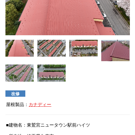
タイマルーフ T型
換気棟システム
エコウェーブ
Vi65 PLUS
カナメ一文字葺き
換気棟システム
ダウンロード
デザイン軒樋
Vi75・Vi125
カナメシャープ樋
Viカバー50
お問い合わせ
改修
屋根製品：
カナディー
■建物名：東鷲宮ニュータウン駅前ハイツ