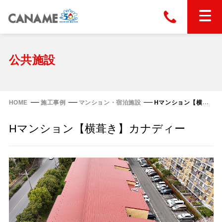
本社
028-663-6300
（受付時間 8:30〜17:30）
ホーム
公共施設
東京
03-6866-0091
（受付時間 8:30〜17:30）
金属屋根製品
HOME
施工事例
マンション・宿泊施設
Hマンション【横葺き】カナディー
縦葺き屋根
Hマンション【横葺き】カナディー
屋根の改修
スタンディングロック
横葺き屋根
富士ライン55
カナディー
施工事例
金属瓦
フリーハットⅡ型
タイマルーフ M型
カナメルーフ
FHR-2000
通気断熱工法
タイマルーフ F25
技術情報
洋瓦王(ヨウガオウ)
フラットライン
Vi65