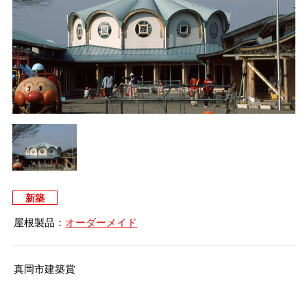
タイマルーフ T型
換気棟システム
エコウェーブ
Vi65 PLUS
カナメ一文字葺き
換気棟システム
ダウンロード
デザイン軒樋
Vi75・Vi125
カナメシャープ樋
Viカバー50
お問い合わせ
新築
屋根製品：
オーダーメイド
真岡市建築賞