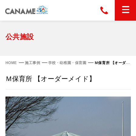
本社
028-663-6300
（受付時間 8:30〜17:30）
ホーム
公共施設
東京
03-6866-0091
（受付時間 8:30〜17:30）
金属屋根製品
HOME
施工事例
学校・幼稚園・保育園
Ｍ保育所 【オーダーメイド】
縦葺き屋根
Ｍ保育所 【オーダーメイド】
屋根の改修
スタンディングロック
横葺き屋根
富士ライン55
カナディー
施工事例
金属瓦
フリーハットⅡ型
タイマルーフ M型
カナメルーフ
FHR-2000
通気断熱工法
タイマルーフ F25
技術情報
洋瓦王(ヨウガオウ)
フラットライン
Vi65