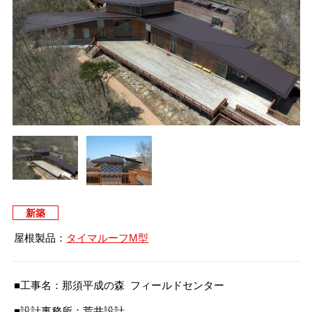
タイマルーフ T型
換気棟システム
エコウェーブ
Vi65 PLUS
カナメ一文字葺き
換気棟システム
ダウンロード
デザイン軒樋
Vi75・Vi125
カナメシャープ樋
Viカバー50
お問い合わせ
新築
屋根製品：
タイマルーフM型
■工事名：那須平成の森 フィールドセンター
■設計事務所：荒井設計