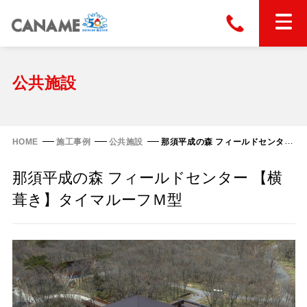
本社
028-663-6300
（受付時間 8:30〜17:30）
ホーム
公共施設
東京
03-6866-0091
（受付時間 8:30〜17:30）
金属屋根製品
HOME
施工事例
公共施設
那須平成の森 フィールドセンター 【横葺き】タイマルーフＭ型
縦葺き屋根
那須平成の森 フィールドセンター 【横
屋根の改修
スタンディングロック
葺き】タイマルーフＭ型
横葺き屋根
富士ライン55
カナディー
施工事例
金属瓦
フリーハットⅡ型
タイマルーフ M型
カナメルーフ
FHR-2000
通気断熱工法
タイマルーフ F25
技術情報
洋瓦王(ヨウガオウ)
フラットライン
Vi65