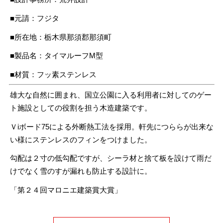
■元請：フジタ
■所在地：栃木県那須郡那須町
■製品名：タイマルーフM型
■材質：フッ素ステンレス
雄大な自然に囲まれ、国立公園に入る利用者に対してのゲー
ト施設としての役割を担う木造建築です。
Ｖiボード75による外断熱工法を採用。軒先につららが出来な
い様にステンレスのフィンをつけました。
勾配は２寸の低勾配ですが、シーラ材と捨て板を設けて雨だ
けでなく雪のすが漏れも防止する設計に。
「第２４回マロニエ建築賞大賞」