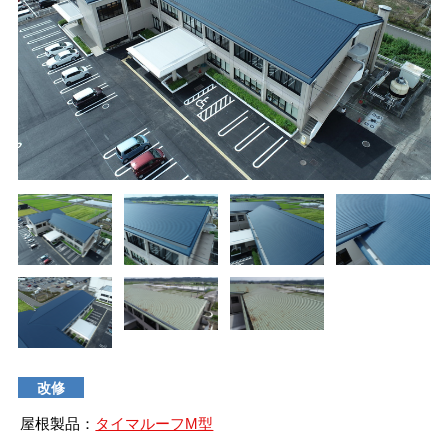
タイマルーフ T型
換気棟システム
エコウェーブ
Vi65 PLUS
カナメ一文字葺き
換気棟システム
ダウンロード
デザイン軒樋
Vi75・Vi125
カナメシャープ樋
Viカバー50
お問い合わせ
改修
屋根製品：
タイマルーフM型