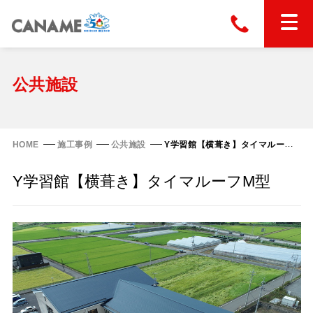
本社
028-663-6300
（受付時間 8:30〜17:30）
ホーム
公共施設
東京
03-6866-0091
（受付時間 8:30〜17:30）
金属屋根製品
HOME
施工事例
公共施設
Y学習館【横葺き】タイマルーフM型
縦葺き屋根
Y学習館【横葺き】タイマルーフM型
屋根の改修
スタンディングロック
横葺き屋根
富士ライン55
カナディー
施工事例
金属瓦
フリーハットⅡ型
タイマルーフ M型
カナメルーフ
FHR-2000
通気断熱工法
タイマルーフ F25
技術情報
洋瓦王(ヨウガオウ)
フラットライン
Vi65