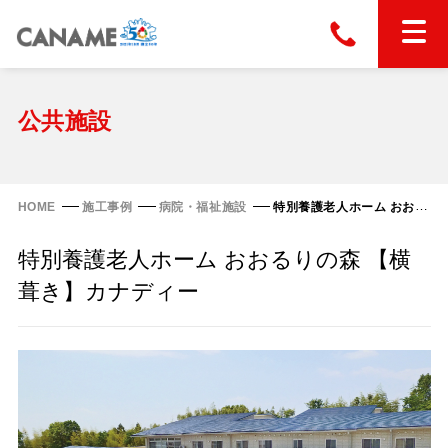
本社
028-663-6300
（受付時間 8:30〜17:30）
ホーム
公共施設
東京
03-6866-0091
（受付時間 8:30〜17:30）
金属屋根製品
HOME
施工事例
病院・福祉施設
特別養護老人ホーム おおるりの森 【横葺き】カナディー
縦葺き屋根
特別養護老人ホーム おおるりの森 【横
屋根の改修
スタンディングロック
葺き】カナディー
横葺き屋根
富士ライン55
カナディー
施工事例
金属瓦
フリーハットⅡ型
タイマルーフ M型
カナメルーフ
FHR-2000
通気断熱工法
タイマルーフ F25
技術情報
洋瓦王(ヨウガオウ)
フラットライン
Vi65