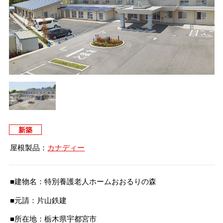
タイマルーフ T型
換気棟システム
エコウェーブ
Vi65 PLUS
カナメ一文字葺き
換気棟システム
ダウンロード
デザイン軒樋
Vi75・Vi125
カナメシャープ樋
Viカバー50
お問い合わせ
新築
屋根製品：
カナディー
■建物名：特別養護老人ホームおおるりの森
■元請：片山鉄建
■所在地：栃木県宇都宮市