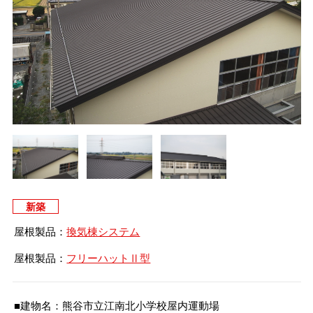
タイマルーフ T型
換気棟システム
エコウェーブ
Vi65 PLUS
カナメ一文字葺き
換気棟システム
ダウンロード
デザイン軒樋
Vi75・Vi125
カナメシャープ樋
Viカバー50
お問い合わせ
新築
屋根製品：
換気棟システム
屋根製品：
フリーハットⅡ型
■建物名：熊谷市立江南北小学校屋内運動場