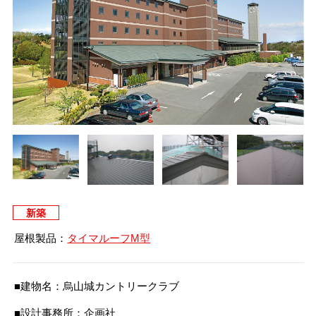
タイマルーフ T型
換気棟システム
エコウェーブ
Vi65 PLUS
カナメ一文字葺き
換気棟システム
ダウンロード
デザイン軒樋
Vi75・Vi125
カナメシャープ樋
Viカバー50
お問い合わせ
新築
屋根製品：
タイマルーフM型
■建物名：烏山城カントリークラブ
■設計事務所：企画社