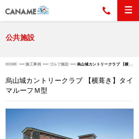
本社
028-663-6300
（受付時間 8:30〜17:30）
ホーム
公共施設
東京
03-6866-0091
（受付時間 8:30〜17:30）
金属屋根製品
HOME
施工事例
ゴルフ施設
烏山城カントリークラブ 【横葺き】タイマルーフＭ型
縦葺き屋根
烏山城カントリークラブ 【横葺き】タイ
屋根の改修
スタンディングロック
マルーフＭ型
横葺き屋根
富士ライン55
カナディー
施工事例
金属瓦
フリーハットⅡ型
タイマルーフ M型
カナメルーフ
FHR-2000
通気断熱工法
タイマルーフ F25
技術情報
洋瓦王(ヨウガオウ)
フラットライン
Vi65