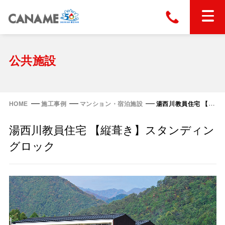
本社
028-663-6300
（受付時間 8:30〜17:30）
ホーム
公共施設
東京
03-6866-0091
（受付時間 8:30〜17:30）
金属屋根製品
HOME
施工事例
マンション・宿泊施設
湯西川教員住宅 【縦葺き】スタンディングロック
縦葺き屋根
湯西川教員住宅 【縦葺き】スタンディン
屋根の改修
スタンディングロック
グロック
横葺き屋根
富士ライン55
カナディー
施工事例
金属瓦
フリーハットⅡ型
タイマルーフ M型
カナメルーフ
FHR-2000
通気断熱工法
タイマルーフ F25
技術情報
洋瓦王(ヨウガオウ)
フラットライン
Vi65