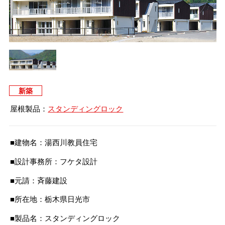
タイマルーフ T型
換気棟システム
エコウェーブ
Vi65 PLUS
カナメ一文字葺き
換気棟システム
ダウンロード
デザイン軒樋
Vi75・Vi125
カナメシャープ樋
Viカバー50
お問い合わせ
新築
屋根製品：
スタンディングロック
■建物名：湯西川教員住宅
■設計事務所：フケタ設計
■元請：斉藤建設
■所在地：栃木県日光市
■製品名：スタンディングロック