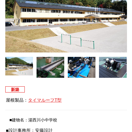
タイマルーフ T型
換気棟システム
エコウェーブ
Vi65 PLUS
カナメ一文字葺き
換気棟システム
ダウンロード
デザイン軒樋
Vi75・Vi125
カナメシャープ樋
Viカバー50
お問い合わせ
新築
屋根製品：
タイマルーフT型
■建物名：湯西川小中学校
■設計事務所：安藤設計