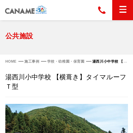
本社
028-663-6300
（受付時間 8:30〜17:30）
ホーム
公共施設
東京
03-6866-0091
（受付時間 8:30〜17:30）
金属屋根製品
HOME
施工事例
学校・幼稚園・保育園
湯西川小中学校 【横葺き】タイマルーフＴ型
縦葺き屋根
湯西川小中学校 【横葺き】タイマルーフ
屋根の改修
スタンディングロック
Ｔ型
横葺き屋根
富士ライン55
カナディー
施工事例
金属瓦
フリーハットⅡ型
タイマルーフ M型
カナメルーフ
FHR-2000
通気断熱工法
タイマルーフ F25
技術情報
洋瓦王(ヨウガオウ)
フラットライン
Vi65