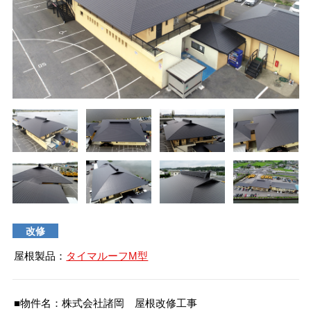
タイマルーフ T型
換気棟システム
エコウェーブ
Vi65 PLUS
カナメ一文字葺き
換気棟システム
ダウンロード
デザイン軒樋
Vi75・Vi125
カナメシャープ樋
Viカバー50
お問い合わせ
改修
屋根製品：
タイマルーフM型
■物件名：株式会社諸岡 屋根改修工事