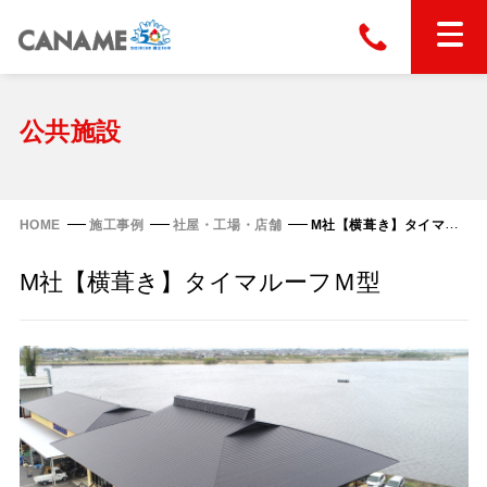
本社
028-663-6300
（受付時間 8:30〜17:30）
ホーム
公共施設
東京
03-6866-0091
（受付時間 8:30〜17:30）
金属屋根製品
HOME
施工事例
社屋・工場・店舗
M社【横葺き】タイマルーフＭ型
縦葺き屋根
M社【横葺き】タイマルーフＭ型
屋根の改修
スタンディングロック
横葺き屋根
富士ライン55
カナディー
施工事例
金属瓦
フリーハットⅡ型
タイマルーフ M型
カナメルーフ
FHR-2000
通気断熱工法
タイマルーフ F25
技術情報
洋瓦王(ヨウガオウ)
フラットライン
Vi65