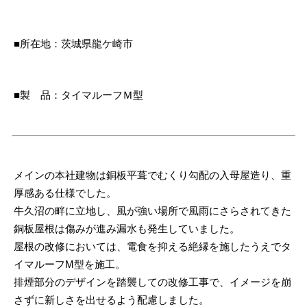
■所在地：茨城県龍ケ崎市
■製 品：タイマルーフＭ型
メインの本社建物は銅板平葺でむくり勾配の入母屋造り、重
厚感ある仕様でした。
牛久沼の畔に立地し、風が強い場所で風雨にさらされてきた
銅板屋根は傷みが進み漏水も発生していました。
屋根の改修においては、電食を抑える絶縁を施したうえでタ
イマルーフM型を施工。
排煙部分のデザインを踏襲しての改修工事で、イメージを崩
さずに新しさを出せるよう配慮しました。