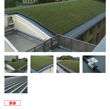
タイマルーフ T型
換気棟システム
エコウェーブ
Vi65 PLUS
カナメ一文字葺き
換気棟システム
ダウンロード
デザイン軒樋
Vi75・Vi125
カナメシャープ樋
Viカバー50
お問い合わせ
新築