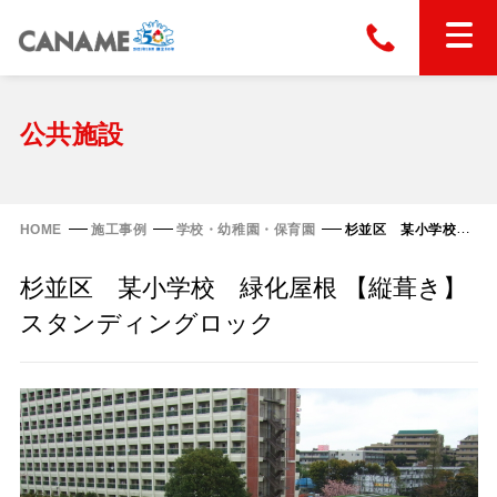
本社
028-663-6300
（受付時間 8:30〜17:30）
ホーム
公共施設
東京
03-6866-0091
（受付時間 8:30〜17:30）
金属屋根製品
HOME
施工事例
学校・幼稚園・保育園
杉並区 某小学校 緑化屋根 【縦葺き】スタンディングロック
縦葺き屋根
杉並区 某小学校 緑化屋根 【縦葺き】
屋根の改修
スタンディングロック
スタンディングロック
横葺き屋根
富士ライン55
カナディー
施工事例
金属瓦
フリーハットⅡ型
タイマルーフ M型
カナメルーフ
FHR-2000
通気断熱工法
タイマルーフ F25
技術情報
洋瓦王(ヨウガオウ)
フラットライン
Vi65