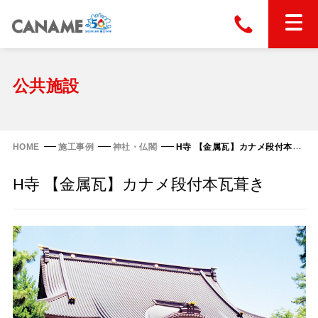
本社
028-663-6300
（受付時間 8:30〜17:30）
ホーム
公共施設
東京
03-6866-0091
（受付時間 8:30〜17:30）
金属屋根製品
HOME
施工事例
神社・仏閣
H寺 【金属瓦】カナメ段付本瓦葺き
縦葺き屋根
H寺 【金属瓦】カナメ段付本瓦葺き
屋根の改修
スタンディングロック
横葺き屋根
富士ライン55
カナディー
施工事例
金属瓦
フリーハットⅡ型
タイマルーフ M型
カナメルーフ
FHR-2000
通気断熱工法
タイマルーフ F25
技術情報
洋瓦王(ヨウガオウ)
フラットライン
Vi65