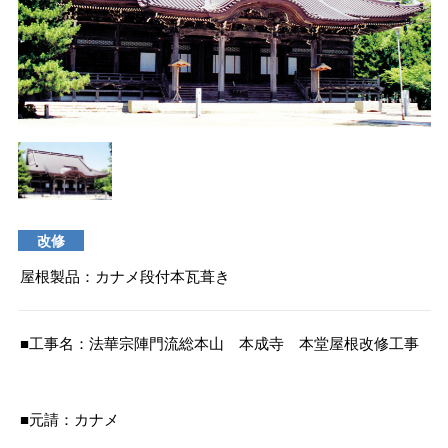
タイマルーフ T型
換気棟システム
エコウェーブ
Vi65 PLUS
カナメ一文字葺き
換気棟システム
ダウンロード
デザイン軒樋
Vi75・Vi125
カナメシャープ樋
Viカバー50
お問い合わせ
改修
屋根製品：カナメ段付本瓦葺き
■工事名：法華宗陣門流総本山 本成寺 本堂屋根改修工事
■元請：カナメ