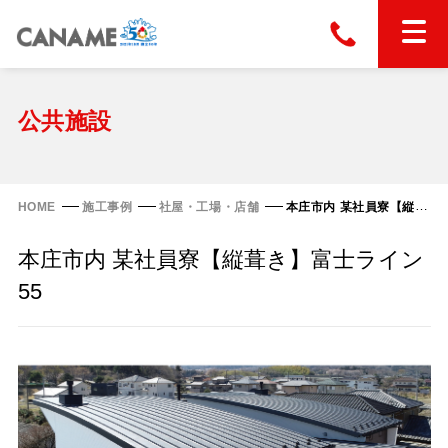
本社
028-663-6300
（受付時間 8:30〜17:30）
ホーム
公共施設
東京
03-6866-0091
（受付時間 8:30〜17:30）
金属屋根製品
HOME
施工事例
社屋・工場・店舗
本庄市内 某社員寮【縦葺き】富士ライン55
縦葺き屋根
本庄市内 某社員寮【縦葺き】富士ライン
屋根の改修
スタンディングロック
55
横葺き屋根
富士ライン55
カナディー
施工事例
金属瓦
フリーハットⅡ型
タイマルーフ M型
カナメルーフ
FHR-2000
通気断熱工法
タイマルーフ F25
技術情報
洋瓦王(ヨウガオウ)
フラットライン
Vi65