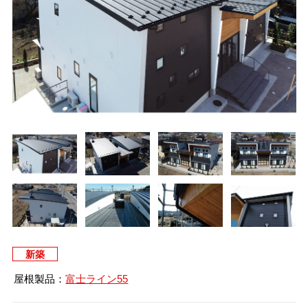
タイマルーフ T型
換気棟システム
エコウェーブ
Vi65 PLUS
カナメ一文字葺き
換気棟システム
ダウンロード
デザイン軒樋
Vi75・Vi125
カナメシャープ樋
Viカバー50
お問い合わせ
新築
屋根製品：
富士ライン55