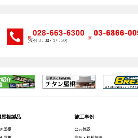
（受付 8：30～17：30）
属屋根製品
施工事例
き屋根
公共施設
き屋根
病院・福祉施設