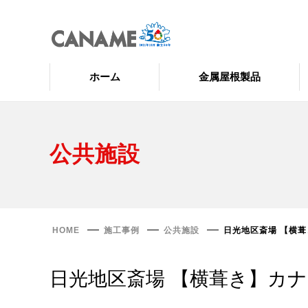
ホーム
金属屋根製品
公共施設
HOME
施工事例
公共施設
日光地区斎場 【横
日光地区斎場 【横葺き】カ