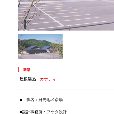
新築
屋根製品：
カナディー
■工事名：日光地区斎場
■設計事務所：フケタ設計