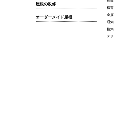
縦葺
屋根の改修
横葺
金属
オーダーメイド屋根
通気
換気
デザ
〒321-0905 栃木県宇都
TEL.028-663-6300
株式会社カナメ