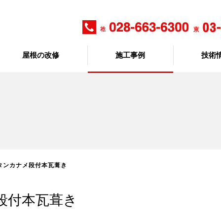
屋根の改修
施工事例
技術
チタンカナメ段付本瓦葺き
段付本瓦葺き