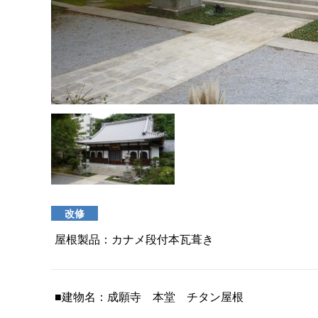
改修
屋根製品：カナメ段付本瓦葺き
■建物名：成願寺 本堂 チタン屋根