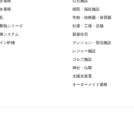
き屋根
公共施設
き屋根
病院・福祉施設
瓦
学校・幼稚園・保育園
断熱シリーズ
社屋・工場・店舗
棟システム
新築住宅
イン軒樋
マンション・宿泊施設
レジャー施設
ゴルフ施設
神社・仏閣
太陽光発電
オーダーメイド屋根
住宅（屋根・外壁・太陽光）リ
宮市平出工業団地38-52