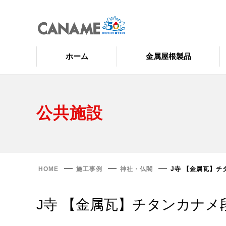
ホーム
金属屋根製品
公共施設
HOME
施工事例
神社・仏閣
J寺 【金属瓦】
J寺 【金属瓦】チタンカナメ