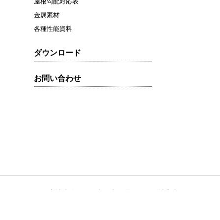
屋根勾配対応表
金属素材
各種性能資料
ダウンロード
お問い合わせ
フォーム
寺社建築
太陽光発電
会社案内
Copyright(C) 2020 by CANAME co.,ltd. all rights reserved.