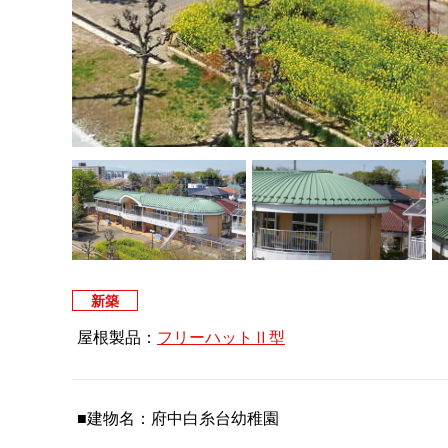
新築
屋根製品：
フリーハットⅡ型
■建物名：府中白糸台幼稚園