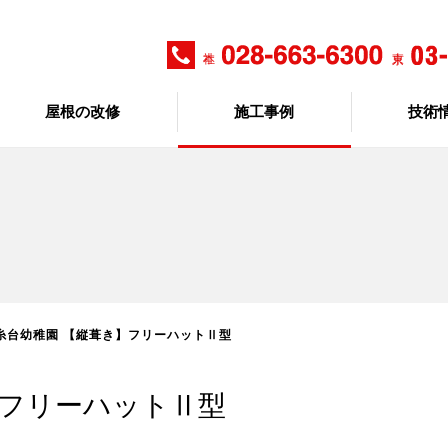
屋根の改修
施工事例
技術
糸台幼稚園 【縦葺き】フリーハットⅡ型
】フリーハットⅡ型