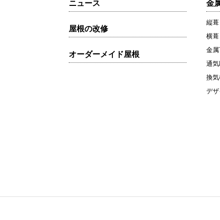
ニュース
金
縦葺
屋根の改修
横葺
金属
オーダーメイド屋根
通気
換気
デザ
〒321-0905 栃木県宇都