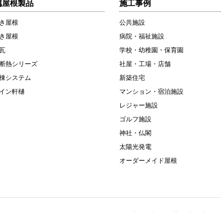
属屋根製品
施工事例
き屋根
公共施設
き屋根
病院・福祉施設
瓦
学校・幼稚園・保育園
断熱シリーズ
社屋・工場・店舗
棟システム
新築住宅
イン軒樋
マンション・宿泊施設
レジャー施設
ゴルフ施設
神社・仏閣
太陽光発電
オーダーメイド屋根
住宅（屋根・外壁・太陽光）リ
宮市平出工業団地38-52