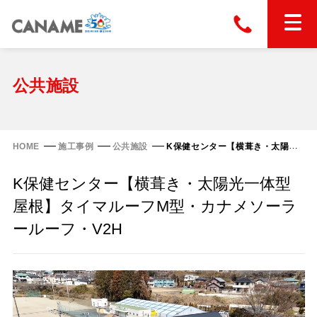
本社
028-663-6300
（受付時間 8:30〜17:30）
ホーム
公共施設
東京
03-6866-0091
（受付時間 8:30〜17:30）
金属屋根製品
HOME
施工事例
公共施設
K保健センター【横葺き・太陽光一体型屋根】タイマルーフM型・カナメソーラールーフ・V2H
縦葺き屋根
K保健センター【横葺き・太陽光一体型
屋根の改修
スタンディングロック
屋根】タイマルーフM型・カナメソーラ
横葺き屋根
ールーフ・V2H
富士ライン55
カナディー
施工事例
金属瓦
フリーハットⅡ型
タイマルーフ M型
カナメルーフ
FHR-2000
通気断熱工法
タイマルーフ F25
技術情報
洋瓦王(ヨウガオウ)
フラットライン
Vi65