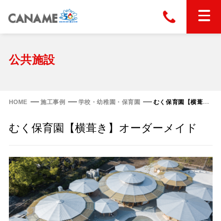
本社
028-663-6300
（受付時間 8:30〜17:30）
ホーム
公共施設
東京
03-6866-0091
（受付時間 8:30〜17:30）
金属屋根製品
HOME
施工事例
学校・幼稚園・保育園
むく保育園【横葺き】オーダーメイド
縦葺き屋根
むく保育園【横葺き】オーダーメイド
屋根の改修
スタンディングロック
横葺き屋根
富士ライン55
カナディー
施工事例
金属瓦
フリーハットⅡ型
タイマルーフ M型
カナメルーフ
FHR-2000
通気断熱工法
タイマルーフ F25
技術情報
洋瓦王(ヨウガオウ)
フラットライン
Vi65