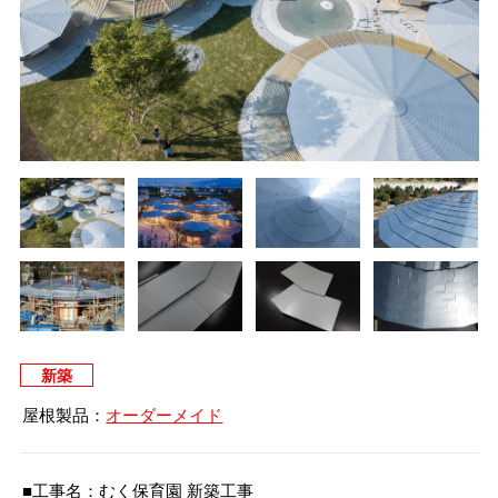
タイマルーフ T型
換気棟システム
エコウェーブ
Vi65 PLUS
カナメ一文字葺き
換気棟システム
ダウンロード
デザイン軒樋
Vi75・Vi125
カナメシャープ樋
Viカバー50
お問い合わせ
新築
屋根製品：
オーダーメイド
■工事名：むく保育園 新築工事