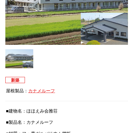
タイマルーフ T型
換気棟システム
エコウェーブ
Vi65 PLUS
カナメ一文字葺き
換気棟システム
ダウンロード
デザイン軒樋
Vi75・Vi125
カナメシャープ樋
Viカバー50
お問い合わせ
新築
屋根製品：
カナメルーフ
■建物名：ほほえみ会雅荘
■製品名：カナメルーフ