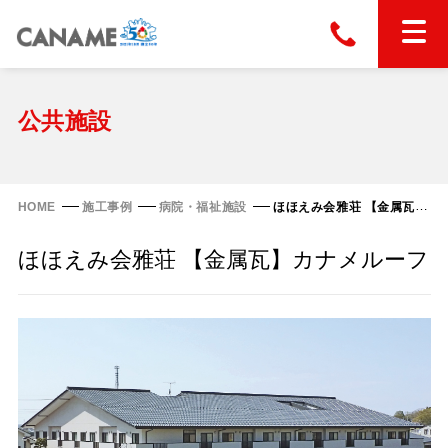
本社
028-663-6300
（受付時間 8:30〜17:30）
ホーム
公共施設
東京
03-6866-0091
（受付時間 8:30〜17:30）
金属屋根製品
HOME
施工事例
病院・福祉施設
ほほえみ会雅荘 【金属瓦】カナメルーフ
縦葺き屋根
ほほえみ会雅荘 【金属瓦】カナメルーフ
屋根の改修
スタンディングロック
横葺き屋根
富士ライン55
カナディー
施工事例
金属瓦
フリーハットⅡ型
タイマルーフ M型
カナメルーフ
FHR-2000
通気断熱工法
タイマルーフ F25
技術情報
洋瓦王(ヨウガオウ)
フラットライン
Vi65