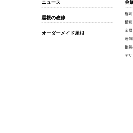
ニュース
金
縦葺
屋根の改修
横葺
金属
オーダーメイド屋根
通気
換気
デザ
〒321-0905 栃木県宇都