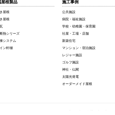
属屋根製品
施工事例
き屋根
公共施設
き屋根
病院・福祉施設
瓦
学校・幼稚園・保育園
断熱シリーズ
社屋・工場・店舗
棟システム
新築住宅
イン軒樋
マンション・宿泊施設
レジャー施設
ゴルフ施設
神社・仏閣
太陽光発電
オーダーメイド屋根
住宅（屋根・外壁・太陽光）リ
宮市平出工業団地38-52