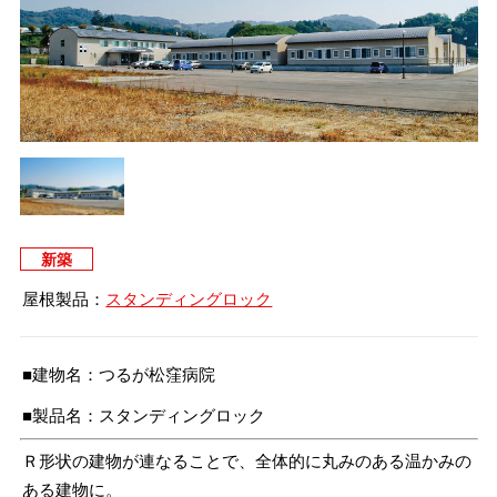
タイマルーフ T型
換気棟システム
エコウェーブ
Vi65 PLUS
カナメ一文字葺き
換気棟システム
ダウンロード
デザイン軒樋
Vi75・Vi125
カナメシャープ樋
Viカバー50
お問い合わせ
新築
屋根製品：
スタンディングロック
■建物名：つるが松窪病院
■製品名：スタンディングロック
Ｒ形状の建物が連なることで、全体的に丸みのある温かみの
ある建物に。