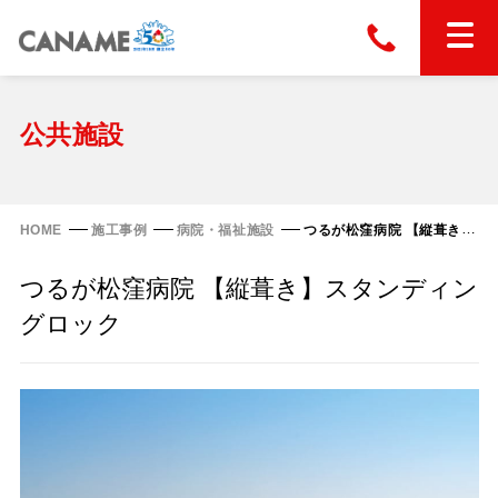
本社
028-663-6300
（受付時間 8:30〜17:30）
ホーム
公共施設
東京
03-6866-0091
（受付時間 8:30〜17:30）
金属屋根製品
HOME
施工事例
病院・福祉施設
つるが松窪病院 【縦葺き】スタンディングロック
縦葺き屋根
つるが松窪病院 【縦葺き】スタンディン
屋根の改修
スタンディングロック
グロック
横葺き屋根
富士ライン55
カナディー
施工事例
金属瓦
フリーハットⅡ型
タイマルーフ M型
カナメルーフ
FHR-2000
通気断熱工法
タイマルーフ F25
技術情報
洋瓦王(ヨウガオウ)
フラットライン
Vi65