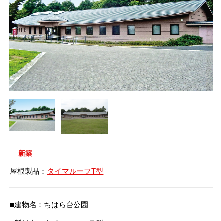
タイマルーフ T型
換気棟システム
エコウェーブ
Vi65 PLUS
カナメ一文字葺き
換気棟システム
ダウンロード
デザイン軒樋
Vi75・Vi125
カナメシャープ樋
Viカバー50
お問い合わせ
新築
屋根製品：
タイマルーフT型
■建物名：ちはら台公園