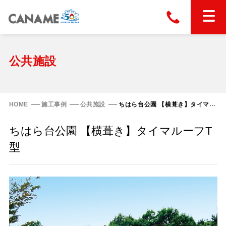
本社
028-663-6300
（受付時間 8:30〜17:30）
ホーム
公共施設
東京
03-6866-0091
（受付時間 8:30〜17:30）
金属屋根製品
HOME
施工事例
公共施設
ちはら台公園 【横葺き】タイマルーフT型
縦葺き屋根
ちはら台公園 【横葺き】タイマルーフT
屋根の改修
スタンディングロック
型
横葺き屋根
富士ライン55
カナディー
施工事例
金属瓦
フリーハットⅡ型
タイマルーフ M型
カナメルーフ
FHR-2000
通気断熱工法
タイマルーフ F25
技術情報
洋瓦王(ヨウガオウ)
フラットライン
Vi65