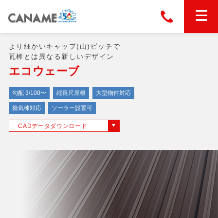
より細かいキャップ(山)ピッチで
本社
028-663-6300
（受付時間 8:30〜17:30）
ホーム
瓦棒とは異なる新しいデザイン
エコウェーブ
東京
03-6866-0091
（受付時間 8:30〜17:30）
金属屋根製品
勾配 3/100〜
縦長尺屋根
大型物件対応
換気棟対応
ソーラー設置可
縦葺き屋根
CADデータダウンロード
屋根の改修
スタンディングロック
横葺き屋根
富士ライン55
カナディー
施工事例
金属瓦
フリーハットⅡ型
タイマルーフ M型
カナメルーフ
FHR-2000
通気断熱工法
タイマルーフ F25
技術情報
洋瓦王(ヨウガオウ)
フラットライン
Vi65