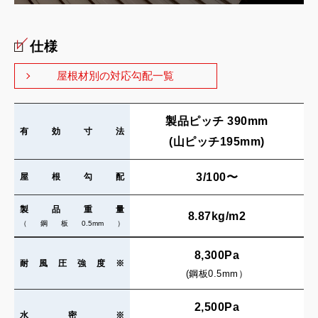
仕様
屋根材別の対応勾配一覧
製品ピッチ 390mm
有効寸法
(山ピッチ195mm)
3/100〜
屋根勾配
製品重量
8.87kg/m2
（鋼板0.5mm）
8,300Pa
耐風圧強度※
(鋼板0.5mm）
2,500Pa
水密※