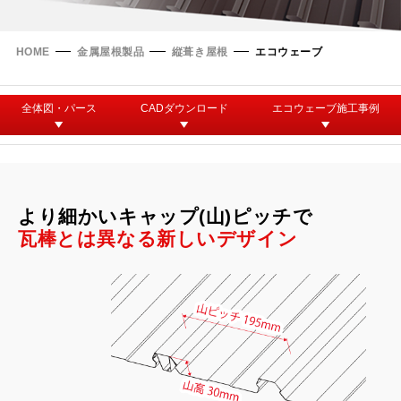
タイマルーフ T型
換気棟システム
エコウェーブ
Vi65 PLUS
カナメ一文字葺き
換気棟システム
ダウンロード
HOME
金属屋根製品
縦葺き屋根
エコウェーブ
デザイン軒樋
Vi75・Vi125
カナメシャープ樋
Viカバー50
全体図・パース
CADダウンロード
エコウェーブ施工事例
お問い合わせ
より細かいキャップ(山)ピッチで
瓦棒とは異なる新しいデザイン