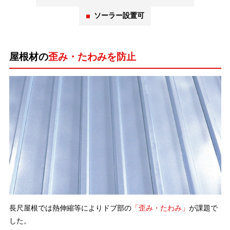
ソーラー設置可
屋根材の
歪み・たわみを防止
長尺屋根では熱伸縮等によりドブ部の
「歪み・たわみ」
が課題で
した。