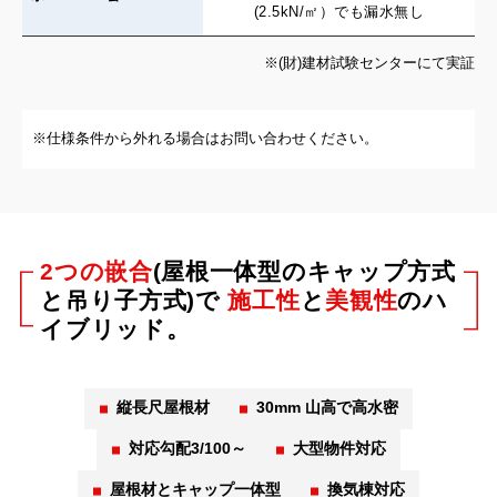
(2.5kN/㎡）でも漏水無し
※(財)建材試験センターにて実証
※仕様条件から外れる場合はお問い合わせください。
2つの嵌合
(屋根一体型のキャップ方式
と吊り子方式)で
施工性
と
美観性
のハ
イブリッド。
縦長尺屋根材
30mm 山高で高水密
対応勾配3/100～
大型物件対応
屋根材とキャップ一体型
換気棟対応