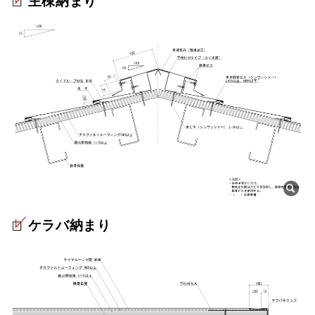
主棟納まり
ケラバ納まり