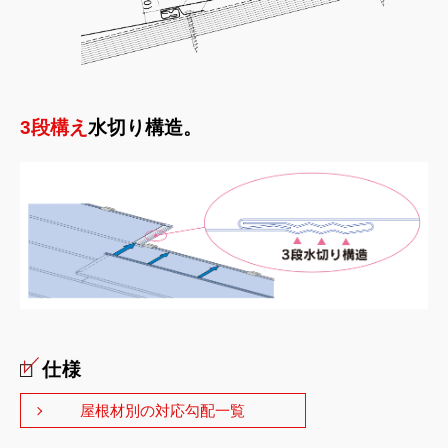
3段構え
水切り構造。
仕様
屋根材別の対応勾配一覧