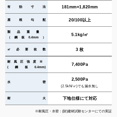
181mm×1,820mm
有効寸法
20/100以上
屋根勾配
製品重量
5.1kg/㎡
（鋼板0.4mm）
3 枚
㎡必要枚数
耐風圧強度※
7,400Pa
(鋼板0.4mm)
2,500Pa
水密
(2.5kN/㎡)でも漏水無し
下地仕様にて対応
耐火
※耐風圧・水密：(財)建材試験センターにての実証