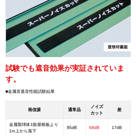
試験でも遮音効果が実証されていま
す。
■金属音遮音性能試験結果
ノイズ
発信源
通常品
差
カット
金属製球体1個屋根板より
85dB
68dB
17dB
1m上から落下