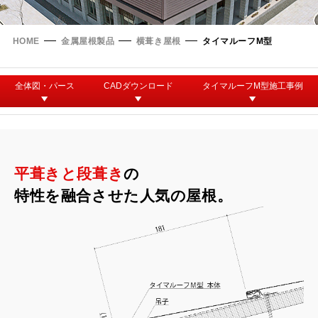
タイマルーフ T型
換気棟システム
エコウェーブ
Vi65 PLUS
カナメ一文字葺き
換気棟システム
ダウンロード
HOME
金属屋根製品
横葺き屋根
タイマルーフM型
デザイン軒樋
Vi75・Vi125
カナメシャープ樋
Viカバー50
全体図・パース
CADダウンロード
タイマルーフM型施工事例
お問い合わせ
平葺きと段葺き
の
特性を融合させた人気の屋根。