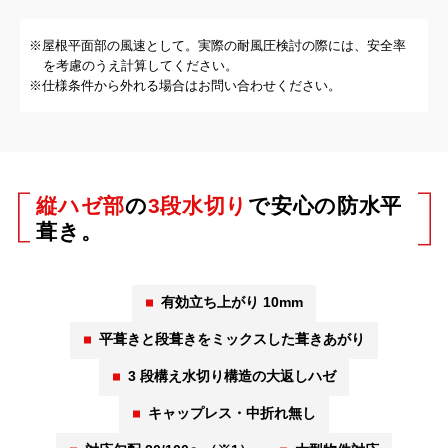
※屋根平面部の風速として。実際の耐風圧検討の際には、安全率
を考慮のうえ計算してください。
※仕様条件から外れる場合はお問い合わせください。
縦ハゼ部
の
3段水切り
で
安心の防水平
葺き。
有効立ち上がり 10mm
平葺きと段葺きをミックスした葺きあがり
3 段構え水切り構造の大返しハゼ
キャップレス・中折れ無し