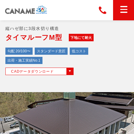
縦ハゼ部に3段水切り構造
本社
028-663-6300
（受付時間 8:30〜17:30）
ホーム
タイマルーフM型
下地にて耐火
勾配 20/100〜
スタンダード意匠
低コスト
東京
03-6866-0091
（受付時間 8:30〜17:30）
金属屋根製品
出荷・施工実績No.1
CADデータダウンロード
縦葺き屋根
屋根の改修
スタンディングロック
横葺き屋根
富士ライン55
カナディー
施工事例
金属瓦
フリーハットⅡ型
タイマルーフ M型
カナメルーフ
FHR-2000
通気断熱工法
タイマルーフ F25
技術情報
洋瓦王(ヨウガオウ)
フラットライン
Vi65